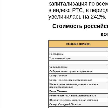
капитализация по вс
в индекс РТС, в период
увеличилась на 242%.
Стоимость российс
ко
Название компании
Ростелеком
Уралсвязьинформ
Сибирьтелеком
Сибирьтелеком, привилегированные
Центр Телеком
Центр Телеком, привилегированные
Южная телекоммуникационная компания,
привилегированные
Волга Телеком
Ростелеком РАО, привилегированные
Южная телекоммуникационная компания
Северо-Западный Телеком