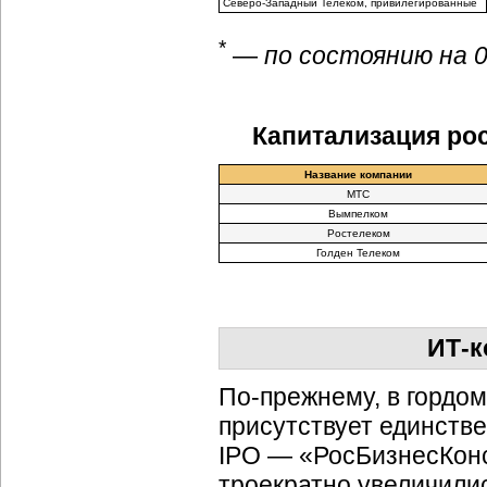
Северо-Западный Телеком, привилегированные
*
—
по состоянию на 0
Капитализация ро
Название компании
МТС
Вымпелком
Ростелеком
Голден Телеком
ИТ-к
По-прежнему, в гордо
присутствует единств
IPO — «РосБизнесКонса
троекратно увеличилис