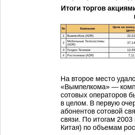
Итоги торгов акция
Цена на конец
№
Компания
(долл.
1
ВымпелКом (ADR)
32,0
Мобильные Телесистемы
2
37,1
(ADR)
3
Голден Телеком
12,6
4
Ростелеком (ADR)
7,11
На второе место удал
«Вымпелкома» — компа
сотовых операторов б
в целом. В первую оче
абонентов сотовой св
связи. По итогам 2003
Китая) по объемам рос