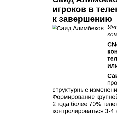
игроков в тел
к завершению
Ин
ко
CNe
ко
те
или
Са
про
структурные изменени
Формирование крупней
2 года более 70% тел
контролироваться 3-4