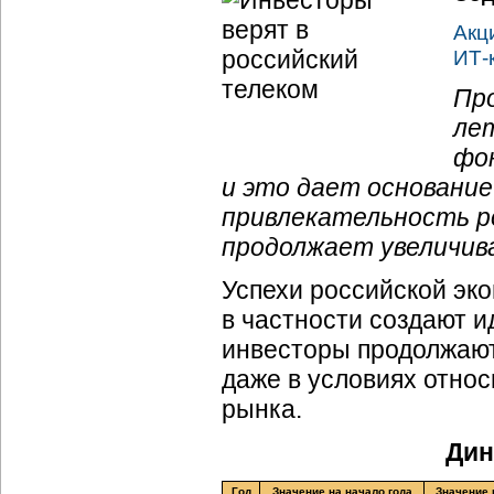
Акц
ИТ-
Про
лет
фон
и это дает основани
привлекательность ро
продолжает увеличив
Успехи российской эко
в частности создают и
инвесторы продолжают
даже в условиях отно
рынка.
Дин
Год
Значение на начало года
Значение 