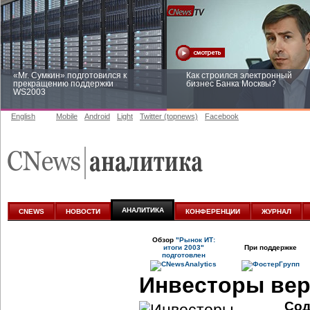
«Mr. Сумкин» подготовился к
Как строился электронный
прекращению поддержки
бизнес Банка Москвы?
WS2003
English
Mobile
Android
Light
Twitter (topnews)
Facebook
Заоблачная оптимизация: как
Рейтинг CNewsInfrastructure 20
Faberlic изменил подход к
приглашаем участвовать
аналитике
АНАЛИТИКА
CNEWS
НОВОСТИ
КОНФЕРЕНЦИИ
ЖУРНАЛ
Обзор
"Рынок ИТ:
итоги 2003"
При поддержке
подготовлен
Инвесторы вер
Сод