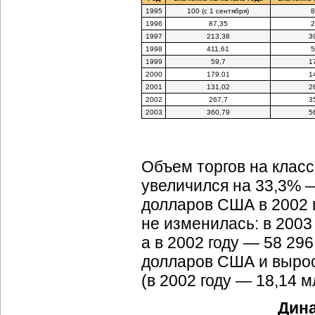
1995
100 (с 1 сентября)
8
1996
87,35
2
1997
213,38
3
1998
411,61
5
1999
59,7
1
2000
179,01
1
2001
131,02
2
2002
267,7
3
2003
360,79
5
Объем торгов на класс
увеличился на 33,3% —
долларов США в 2002 г
не изменилась: в 2003
а в 2002 году — 58 29
долларов США и вырос
(в 2002 году — 18,14 м
Дина