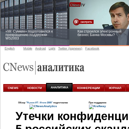
«Mr. Сумкин» подготовился к
Как строился электронный
прекращению поддержки
бизнес Банка Москвы?
WS2003
English
Mobile
Android
Light
Twitter (topnews)
Facebook
Заоблачная оптимизация: как
Рейтинг CNewsInfrastructure 20
Faberlic изменил подход к
приглашаем участвовать
аналитике
АНАЛИТИКА
CNEWS
НОВОСТИ
КОНФЕРЕНЦИИ
ЖУРНАЛ
Обзор
"Рынок ИТ: Итоги 2005"
подготовлен
При поддержке
Утечки конфиденц