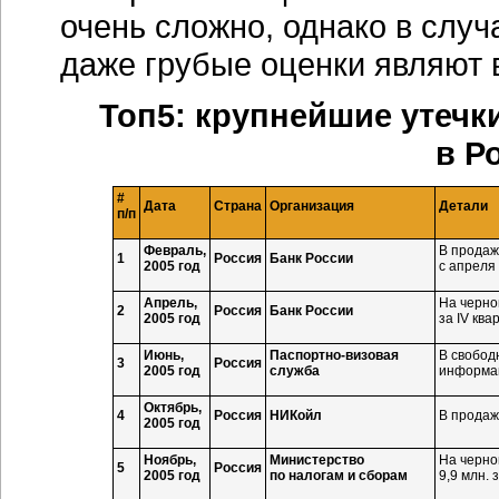
очень сложно, однако в слу
даже грубые оценки являют 
Топ5: крупнейшие утеч
в Ро
#
Дата
Страна
Организация
Детали
п/п
Февраль,
В продаж
1
Россия
Банк России
2005 год
с апреля 
Апрель,
На черно
2
Россия
Банк России
2005 год
за IV ква
Июнь,
Паспортно-визовая
В свобод
3
Россия
2005 год
служба
информац
Октябрь,
4
Россия
НИКойл
В продаж
2005 год
Ноябрь,
Министерство
На черно
5
Россия
2005 год
по налогам и сборам
9,9 млн. 