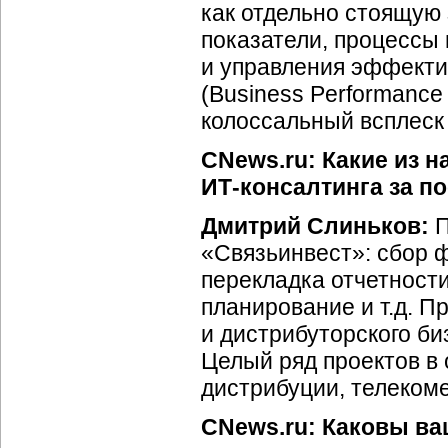
как отдельно стоящую
показатели, процессы
и управления эффект
(Business Performance
колоссальный всплеск
CNews.ru: Какие из 
ИТ-консалтинга за п
Дмитрий Слиньков:
П
«Связьинвест»: сбор 
перекладка отчетност
планирование и т.д. П
и дистрибуторского б
Целый ряд проектов в 
дистрибуции, телекоме
CNews.ru: Каковы ва