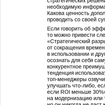
стратегических решен
необходимую информац
Какова ценность допо
проводить со своей су
Если говорить об эфф
то можно привести сле
«Стратегический разр
от сокращения временн
в использовании и дру
осознать для себя сам
конкурентное преимущ
тенденция использоват
топ-менеджеры озвучи
улучшать что-либо, ес
если ROI меньше 30%»
на модернизацию или 
но он никогда не даст