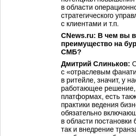
в области операционно
стратегического упра
с клиентами и т.п.
CNews.ru: В чем вы 
преимущество на бу
СМБ?
Дмитрий Слиньков:
О
с «отраслевым фанати
в ритейле, значит, у н
работающее решение,
платформах, есть так
практики ведения бизне
обязательно включающ
в области постановки 
так и внедрение транз