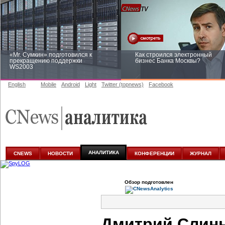
«Mr. Сумкин» подготовился к
Как строился электронный
прекращению поддержки
бизнес Банка Москвы?
WS2003
English
Mobile
Android
Light
Twitter (topnews)
Facebook
Заоблачная оптимизация: как
Рейтинг CNewsInfrastructure 20
Faberlic изменил подход к
приглашаем участвовать
аналитике
АНАЛИТИКА
CNEWS
НОВОСТИ
КОНФЕРЕНЦИИ
ЖУРНАЛ
Обзор подготовлен
Дмитрий Слинь