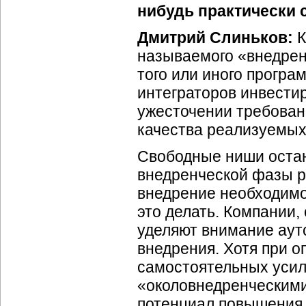
нибудь практически
Дмитрий Слиньков:
К
называемого «внедренч
того или иного прогр
интеграторов инвестир
ужесточении требован
качества реализуемых
Свободные ниши остают
внедренческой фазы ра
внедрение необходимо
это делать. Компании,
уделяют внимание аут
внедрения. Хотя при 
самостоятельных усил
«околовнедренческими
потенциал повышения 