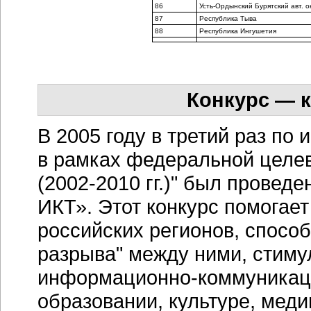
86
Усть-Ордынский Бурятский авт. о
87
Республика Тыва
88
Республика Ингушетия
Конкурс — к
В 2005 году в третий раз по
в рамках федеральной целе
(2002-2010 гг.)" был провед
ИКТ». Этот конкурс помогае
российских регионов, спосо
разрыва" между ними, стиму
информационно-коммуникаци
образовании, культуре, мед