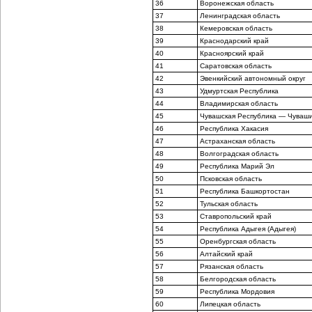
36
Воронежская область
37
Ленинградская область
38
Кемеровская область
39
Краснодарский край
40
Красноярский край
41
Саратовская область
42
Эвенкийский автономный округ
43
Удмуртская Республика
44
Владимирская область
45
Чувашская Республика — Чуваш
46
Республика Хакасия
47
Астраханская область
48
Волгоградская область
49
Республика Марий Эл
50
Псковская область
51
Республика Башкортостан
52
Тульская область
53
Ставропольский край
54
Республика Адыгея (Адыгея)
55
Оренбургская область
56
Алтайский край
57
Рязанская область
58
Белгородская область
59
Республика Мордовия
60
Липецкая область