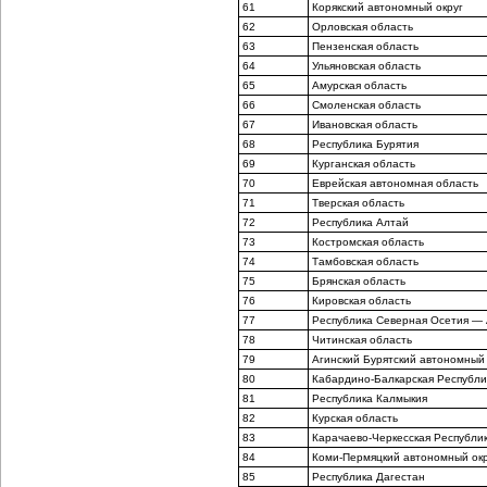
61
Корякский автономный округ
62
Орловская область
63
Пензенская область
64
Ульяновская область
65
Амурская область
66
Смоленская область
67
Ивановская область
68
Республика Бурятия
69
Курганская область
70
Еврейская автономная область
71
Тверская область
72
Республика Алтай
73
Костромская область
74
Тамбовская область
75
Брянская область
76
Кировская область
77
Республика Северная Осетия —
78
Читинская область
79
Агинский Бурятский автономный 
80
Кабардино-Балкарская Республи
81
Республика Калмыкия
82
Курская область
83
Карачаево-Черкесская Республи
84
Коми-Пермяцкий автономный окр
85
Республика Дагестан