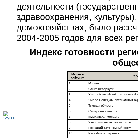
деятельности (государственн
здравоохранения, культуры),
домохозяйствах, было рассч
2004-2005 годов для всех ре
Индекс готовности рег
общес
Место в
Рег
рейтинге
1
Москва
2
Санкт-Петербург
3
Ханты-Мансийский автономный о
4
Ямало-Ненецкий автономный ок
5
Томская область
6
Самарская область
7
Мурманская область
8
Чукотский автономный округ
9
Ненецкий автономный округ
10
Республика Карелия