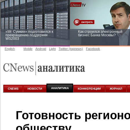
«Mr. Сумкин» подготовился к
Как строился электронный
прекращению поддержки
бизнес Банка Москвы?
WS2003
English
Mobile
Android
Light
Twitter (topnews)
Facebook
Заоблачная оптимизация: как
Рейтинг CNewsInfrastructure 20
Faberlic изменил подход к
приглашаем участвовать
аналитике
АНАЛИТИКА
CNEWS
НОВОСТИ
КОНФЕРЕНЦИИ
ЖУРНАЛ
Готовность регион
обществу