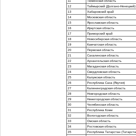
11
Тюменская область
12
Таймырский (Долгано-Ненецкий) 
13
Хабаровский край
14
Московская область
15
Ярославская область
16
Иркутская область
17
Приморский край
18
Новосибирская область
19
Камчатская область
20
Пермская область
21
Сахалинская область
22
Архангельская область
23
Магаданская область
24
Свердловская область
25
Калужская область
26
Республика Саха (Якутия)
27
Калининградская область
28
Новгородская область
29
Нижегородская область
30
Челябинская область
31
Республика Коми
32
Вологодская область
33
Омская область
34
Ростовская область
35
Республика Татарстан (Татарста