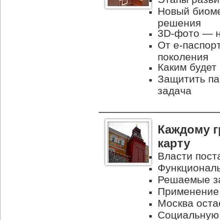
Новый биоме
решения
3D-фото — 
От e-паспор
поколения
Каким будет
Защитить п
задача
Каждому 
карту
Власти пост
Функциональ
Решаемые за
Применение 
Москва оста
Социальную 