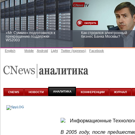
«Mr. Сумкин» подготовился к
Как строился электронный
прекращению поддержки
бизнес Банка Москвы?
WS2003
English
Mobile
Android
Light
Twitter (topnews)
Facebook
Заоблачная оптимизация: как
Рейтинг CNewsInfrastructure 20
Faberlic изменил подход к
приглашаем участвовать
аналитике
АНАЛИТИКА
CNEWS
НОВОСТИ
КОНФЕРЕНЦИИ
ЖУРНАЛ
В 2005 году, после предшест