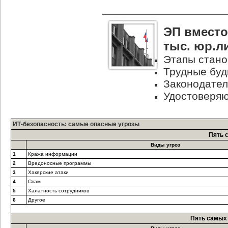
ЭП вместо
тыс. юр.л
Этапы стано
Трудные буд
Законодател
Удостоверяю
ИТ-безопасность: самые опасные угрозы
Пять 
Виды угроз
1
Кража информации
2
Вредоносные программы
3
Хакерские атаки
4
Спам
5
Халатность сотрудников
6
Другое
Пять самых 