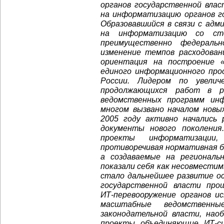
органов государственной вла
на информатизацию органов го
Образовавшийся в связи с ад
на информатизацию со сто
преимущественно федераль
изменение темпов расходован
ориентация на построение «
единого информационного про
России. Лидером по увели
продолжающихся работ в р
ведомственных программ инф
многом вызвано началом нов
2005 году активно начались
документы нового поколения
проекты информатизации
противоречивая нормативная б
а создаваемые на региональ
показали себя как несовмести
стало дальнейшее развитие о
государственной власти пр
ИТ-перевооружение
органов ис
масштабные ведомственн
законодательной власти, нао
проекты объединяющие
ИТ-с