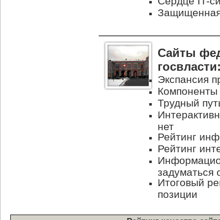
Сердце
IT-с
Защищенная 
Сайты фе
госвласти
Экспансия п
Компоненты
Трудный пут
Интерактивн
нет
Рейтинг ин
Рейтинг инт
Информацион
задуматься 
Итоговый ре
позиции