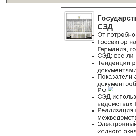
Государст
СЭД
От потребно
Госсектор н
Германия, г
СЭД: все ли
Тенденции р
документам
Показатели 
документооб
РФ
СЭД использ
ведомствах
Реализация 
межведомст
Электронный
«одного окн