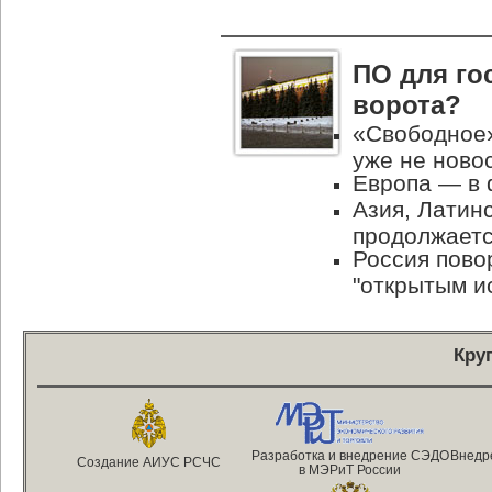
ПО для го
ворота?
«Свободное»
уже не ново
Европа — в 
Азия, Латин
продолжает
Россия пово
"открытым и
Кру
Разработка и внедрение СЭДО
Внедр
Создание АИУС РСЧС
в МЭРиТ России