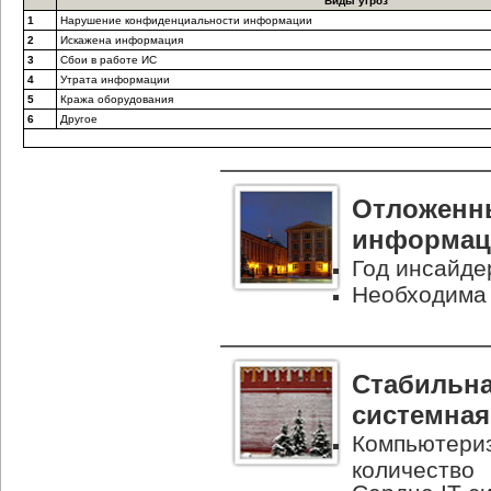
Виды угроз
1
Нарушение конфиденциальности информации
2
Искажена информация
3
Сбои в работе ИС
4
Утрата информации
5
Кража оборудования
6
Другое
Отложенн
информац
Год инсайде
Необходима 
Стабильна
системная
Компьютериз
количество