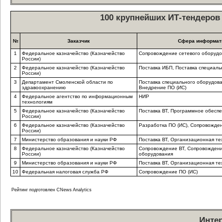
100 крупнейших ИТ-тендеров 
№
Заказчик
Сфера информат
1
Федеральное казначейство (Казначейство
Сопровождение сетевого оборудо
России)
2
Федеральное казначейство (Казначейство
Поставка ИБП, Поставка специаль
России)
3
Департамент Смоленской области по
Поставка специального оборудова
здравоохранению
Внедрение ПО (ИС)
4
Федеральное агентство по информационным
НИР
технологиям
5
Федеральное казначейство (Казначейство
Поставка ВТ, Программное обесп
России)
6
Федеральное казначейство (Казначейство
Разработка ПО (ИС), Сопровожде
России)
7
Министерство образования и науки РФ
Поставка ВТ, Организационная те
8
Федеральное казначейство (Казначейство
Сопровождение ВТ, Сопровождени
России)
оборудования
9
Министерство образования и науки РФ
Поставка ВТ, Организационная те
10
Федеральная налоговая служба РФ
Сопровождение ПО (ИС)
Рейтинг подготовлен CNews Analytics
Инте