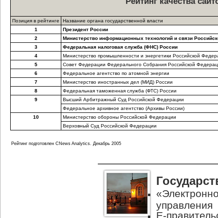
Рейтинг качества сай
Позиция в рейтинге
Название органа государственной власти
1
Президент России
2
Министерство информационных технологий и связи Российс
3
Федеральная налоговая служба (ФНС) России
4
Министерство промышленности и энергетики Российской Федер
5
Совет Федерации Федерального Собрания Российской Федера
6
Федеральное агентство по атомной энергии
7
Министерство иностранных дел (МИД) России
8
Федеральная таможенная служба (ФТС) России
9
Высший Арбитражный Суд Российской Федерации
Федеральное архивное агентство (Архивы России)
10
Министерство обороны Российской Федерации
Верховный Суд Российской Федерации
Рейтинг подготовлен CNews Analytics. Декабрь 2005
Государст
«Электронно
управления
Е-правитель