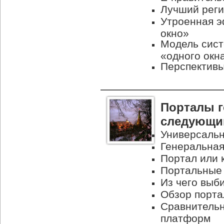
Лучший реги
Утроенная э
окно»
Модель сис
«одного окн
Перспективы
Порталы г
следующий
Универсальн
Генеральная
Портал или 
Портальные 
Из чего выб
Обзор порт
Сравнительн
платформ