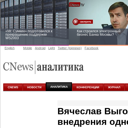
«Mr. Сумкин» подготовился к
Как строился электронный
прекращению поддержки
бизнес Банка Москвы?
WS2003
English
Mobile
Android
Light
Twitter (topnews)
Facebook
Заоблачная оптимизация: как
Рейтинг CNewsInfrastructure 20
Faberlic изменил подход к
приглашаем участвовать
аналитике
АНАЛИТИКА
CNEWS
НОВОСТИ
КОНФЕРЕНЦИИ
ЖУРНАЛ
Вячеслав Выго
внедрения одн