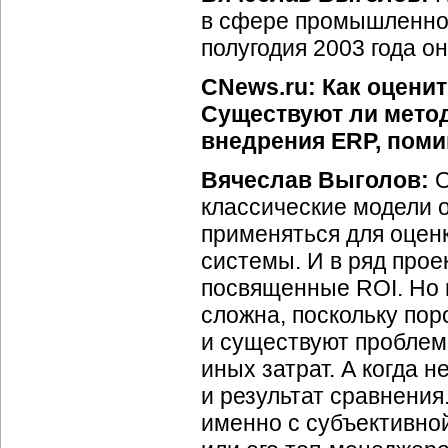
в сфере промышленнос
полугодия 2003 года о
CNews.ru: Как оцени
Существуют ли мето
внедрения ERP, пом
Вячеслав Выголов:
О
классические модели о
применяться для оцен
системы. И в ряд прое
посвященные ROI. Но в
сложна, поскольку пор
и существуют проблем
иных затрат. А когда 
и результат сравнени
именно с субъективно