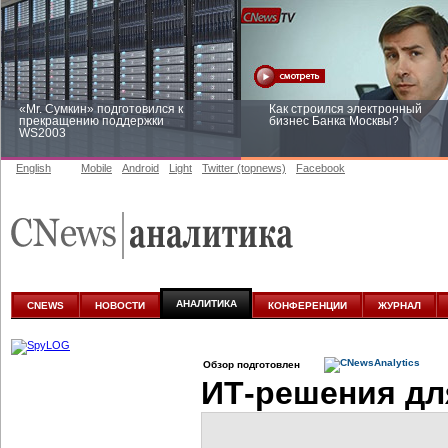
«Mr. Сумкин» подготовился к
Как строился электронный
прекращению поддержки
бизнес Банка Москвы?
WS2003
English
Mobile
Android
Light
Twitter (topnews)
Facebook
Заоблачная оптимизация: как
Рейтинг CNewsInfrastructure 20
Faberlic изменил подход к
приглашаем участвовать
аналитике
АНАЛИТИКА
CNEWS
НОВОСТИ
КОНФЕРЕНЦИИ
ЖУРНАЛ
Обзор подготовлен
ИТ-решения
дл