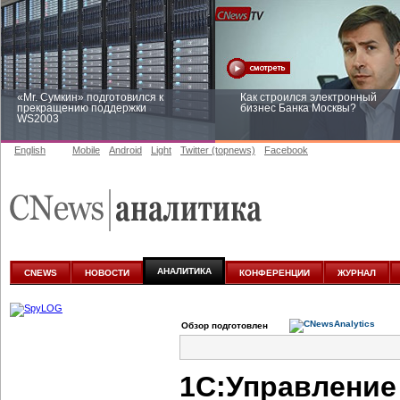
«Mr. Сумкин» подготовился к
Как строился электронный
прекращению поддержки
бизнес Банка Москвы?
WS2003
English
Mobile
Android
Light
Twitter (topnews)
Facebook
Заоблачная оптимизация: как
Рейтинг CNewsInfrastructure 20
Faberlic изменил подход к
приглашаем участвовать
аналитике
АНАЛИТИКА
CNEWS
НОВОСТИ
КОНФЕРЕНЦИИ
ЖУРНАЛ
Обзор подготовлен
1C:Управление