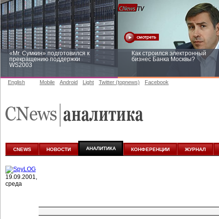
«Mr. Сумкин» подготовился к
Как строился электронный
прекращению поддержки
бизнес Банка Москвы?
WS2003
English
Mobile
Android
Light
Twitter (topnews)
Facebook
Заоблачная оптимизация: как
Рейтинг CNewsInfrastructure 20
Faberlic изменил подход к
приглашаем участвовать
аналитике
АНАЛИТИКА
CNEWS
НОВОСТИ
КОНФЕРЕНЦИИ
ЖУРНАЛ
19.09.2001,
среда