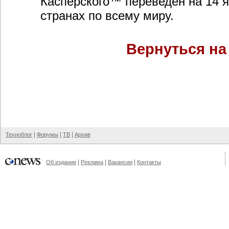
Касперского™ переведен на 14 я
странах по всему миру.
Вернуться на
|
|
|
Техноблог
Форумы
ТВ
Архив
|
|
|
Об издании
Реклама
Вакансии
Контакты