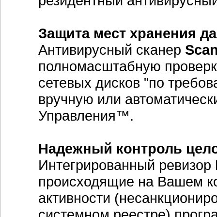
резидентный антивирусный
Защита мест хранения д
Антивирусный сканер
Scan
полномасштабную проверку
сетевых дисков "по требов
вручную или автоматическ
Управления™.
Надежный контроль цел
Интегрированный ревизор
происходящие на Вашем к
активности (несанкционир
системном реестре) прогр