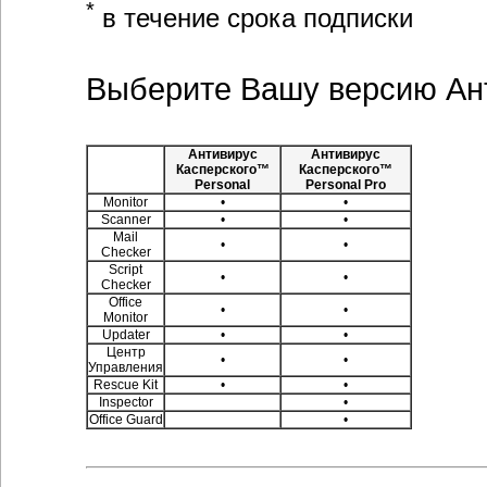
*
в течение срока подписки
Выберите Вашу версию Ан
Антивирус
Антивирус
Касперского™
Касперского™
Personal
Personal Pro
Monitor
•
•
Scanner
•
•
Mail
•
•
Checker
Script
•
•
Checker
Office
•
•
Monitor
Updater
•
•
Центр
•
•
Управления
Rescue Kit
•
•
Inspector
•
Office Guard
•