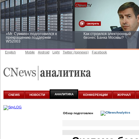
«Mr. Сумкин» подготовился к
Как строился электронный
прекращению поддержки
бизнес Банка Москвы?
WS2003
English
Mobile
Android
Light
Twitter (topnews)
Facebook
Заоблачная оптимизация: как
Рейтинг CNewsInfrastructure 20
Faberlic изменил подход к
приглашаем участвовать
аналитике
АНАЛИТИКА
CNEWS
НОВОСТИ
КОНФЕРЕНЦИИ
ЖУРНАЛ
Обзор подготовлен