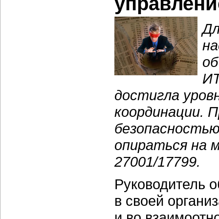
управлени
Дл
на
об
И
достигла уров
координации. 
безопасностью
опираться на 
27001/17799.
Руководитель о
в своей органи
и во взаимоотн