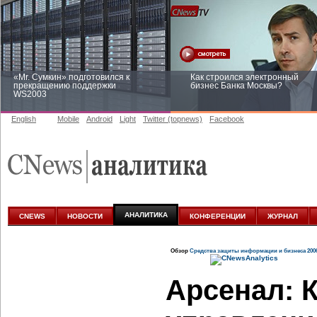
«Mr. Сумкин» подготовился к
Как строился электронный
прекращению поддержки
бизнес Банка Москвы?
WS2003
English
Mobile
Android
Light
Twitter (topnews)
Facebook
Заоблачная оптимизация: как
Рейтинг CNewsInfrastructure 20
Faberlic изменил подход к
приглашаем участвовать
аналитике
АНАЛИТИКА
CNEWS
НОВОСТИ
КОНФЕРЕНЦИИ
ЖУРНАЛ
Обзор
Средства защиты информации и бизнеса 200
Арсенал: 