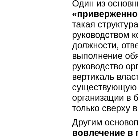
Один из основн
«приверженно
такая структур
руководством к
должности, отв
выполнение обя
руководство ор
вертикаль влас
существующую 
организации в 
только сверху в
Другим осново
вовлечение в 