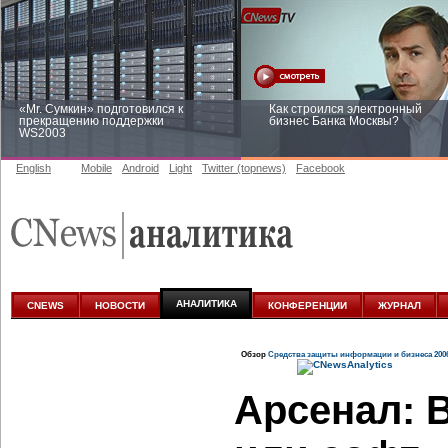
«Mr. Сумкин» подготовился к
Как строился электронный
прекращению поддержки
бизнес Банка Москвы?
WS2003
English
Mobile
Android
Light
Twitter (topnews)
Facebook
Заоблачная оптимизация: как
Рейтинг CNewsInfrastructure 20
Faberlic изменил подход к
приглашаем участвовать
аналитике
АНАЛИТИКА
CNEWS
НОВОСТИ
КОНФЕРЕНЦИИ
ЖУРНАЛ
Обзор
Средства защиты информации и бизнеса 200
Арсенал: 