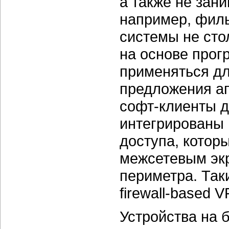
а также не зан
например, филь
системы не стол
на основе прог
применяться дл
предложения а
софт-клиенты
д
интегрированы 
доступа, котор
межсетевым экр
периметра. Так
firewall-based V
Устройства на 