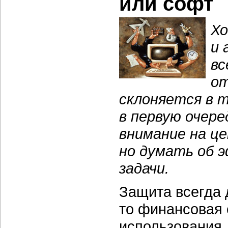
или софт
Хо
и 
вс
от
склоняется в т
в первую очер
внимание на це
но думать об 
задачи.
Защита всегда 
то финансовая 
использования,