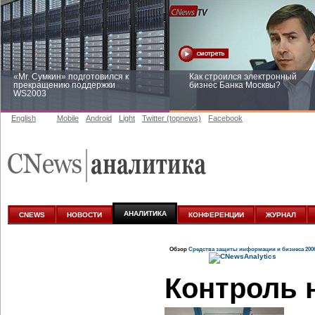
«Mr. Сумкин» подготовился к
Как строился электронный
прекращению поддержки
бизнес Банка Москвы?
WS2003
English
Mobile
Android
Light
Twitter (topnews)
Facebook
Заоблачная оптимизация: как
Рейтинг CNewsInfrastructure 20
Faberlic изменил подход к
приглашаем участвовать
аналитике
АНАЛИТИКА
CNEWS
НОВОСТИ
КОНФЕРЕНЦИИ
ЖУРНАЛ
Обзор
Средства защиты информации и бизнеса 200
Контроль 