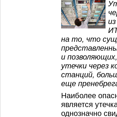
Ут
че
из
ИТ
на то, что су
представленны
и позволяющих,
утечки через 
станций, боль
еще пренебрег
Наиболее опас
является утечк
однозначно сви