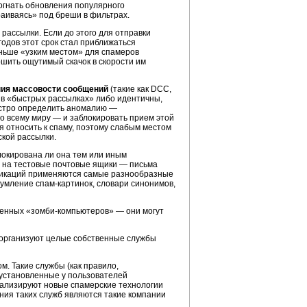
огнать обновления популярного
аиваясь» под бреши в фильтрах.
рассылки. Если до этого для отправки
годов
этот срок стал приближаться
ньше «узким местом» для спамеров
ршить ощутимый скачок в скорости им
ния массовости сообщений
(такие как DCC,
 «быстрых рассылках» либо идентичны,
быстро определить аномалию —
о всему миру — и заблокировать прием этой
я относить к спаму, поэтому слабым местом
ской рассылки.
локирована ли она тем или иным
ь на тестовые почтовые ящики — письма
икаций применяются самые разнообразные
шумление
спам-картинок,
словари синонимов,
ненных
«зомби-компьютеров»
— они могут
ы организуют целые собственные службы
. Такие службы (как правило,
 установленные у пользователей
нализируют новые спамерские технологии
ния таких служб являются такие компании