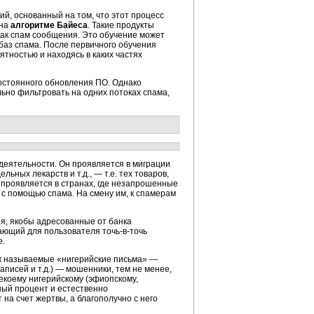
й, основанный на том, что этот процесс
на
алгоритме Байеса
. Такие продукты
как спам сообщения. Это обучение может
баз спама. После первичного обучения
ятностью и находясь в каких частях
постоянного обновления ПО. Однако
ьно фильтровать на одних потоках спама,
еятельности. Он проявляется в миграции
ьных лекарств и т.д., — т.е. тех товаров,
 проявляется в странах, где незапрошенные
 с помощью спама. На смену им, к спамерам
, якобы адресованные от банка
тающий для пользователя
точь-в-точь
е.
к называемые «нигерийские письма» —
аписей
и т.д.) — мошенники, тем не менее,
екоему нигерийскому (эфиопскому,
чный процент и естественно
 на счет жертвы, а благополучно с него