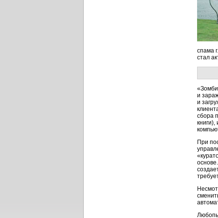
спама 
стал ак
«Зомби
и зара
и загр
клиент
сбора 
книги),
компью
При по
управл
«курат
основе
создае
требует
Несмот
сменит
автома
Любопы