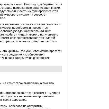
рской рассылки. Поэтому для борьбы с этой
, специализированные организации (такие,
дут списки известных фишерских сайтов.
аблокировать письмо на сервере
ере.
ить несколько основных «специальностей».
тически, перебором, и проверяться
ьзование украденных персональных
пам якобы от лица знакомого получателям
ограмм, совершенствование технологий
о с рассылкой спама. В чертвертых, это
ного «рынка», где уже невозможно провести
— суть создание
«зомби-сетей»)
 т.ч. и рассылка вирусов и троянских
, не стоит строить иллюзий о том, что
министраторов почтовой системы. Выбирая
о поступиться несколькими процентами
ут своих адресатов.
етоды, байесовские алгоритмы,