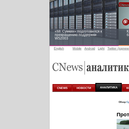
«Mr. Сумкин» подготовился к
К
прекращению поддержки
б
WS2003
English
Mobile
Android
Light
Twitter (topnew
Заоблачная оптимизация: как
Р
Faberlic изменил подход к
п
аналитике
АНАЛИТИКА
CNEWS
НОВОСТИ
К
Обзор
Ср
Прот