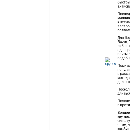
быстры
антисп
Послед
миллио
к неско
являло
позвол
Для бо
Razor,
либо о
одновр
почты.
подобн
Помимо
попул
в расс
методы
делающ
Поскол
длиться
Появле
в прот
Вендор
кругло
сигнат
с тем,
как Sy