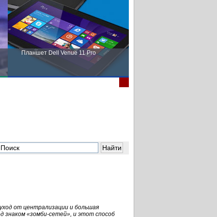
Планшет Dell Venue 11 Pro
Пора выбирать Fujitsu!
уход от централизации и бoльшая
од знаком
«зомби-сетей»,
и этот способ