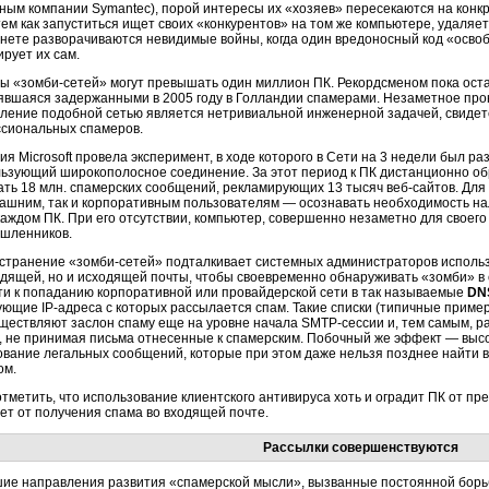
нным компании Symantec), порой интересы их «хозяев» пересекаются на конкр
ем как запуститься ищет своих «конкурентов» на том же компьютере, удаляет
рнете разворачиваются невидимые войны, когда один вредоносный код «осво
ирует их сам.
ры
«зомби-сетей»
могут превышать один миллион ПК. Рекордсменом пока остае
явшаяся задержанными в 2005 году в Голландии спамерами. Незаметное про
вление подобной сетью является нетривиальной инженерной задачей, свиде
сиональных спамеров.
я Microsoft провела эксперимент, в ходе которого в Сети на 3 недели был р
льзующий широкополосное соединение. За этот период к ПК дистанционно обр
ать 18 млн. спамерских сообщений, рекламирующих 13 тысяч
веб-сайтов.
Для 
машним, так и корпоративным пользователям — осознавать необходимость на
аждом ПК. При его отсутствии, компьютер, совершенно незаметно для своего 
шленников.
странение
«зомби-сетей»
подталкивает системных администраторов использ
одящей, но и исходящей почты, чтобы своевременно обнаруживать «зомби» в 
ти к попаданию корпоративной или провайдерской сети в так называемые
DN
рующие
IP-адреса
с которых рассылается спам. Такие списки (типичные приме
уществляют заслон спаму еще на уровне начала
SMTP-сессии
и, тем самым, р
, не принимая письма отнесенные к спамерским. Побочный же эффект — выс
ование легальных сообщений, которые при этом даже нельзя позднее найти 
ом.
отметить, что использование клиентского антивируса хоть и оградит ПК от п
сет от получения спама во входящей почте.
Рассылки совершенствуются
ие направления развития «спамерской мысли», вызванные постоянной бор