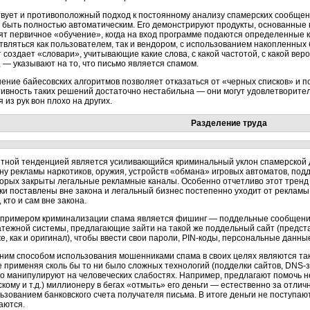
вует и противоположный подход к постоянному анализу спамерских сообщени
 быть полностью автоматическим. Его демонстрируют продукты, основанные 
ят первичное «обучение», когда на вход программе подаются определенные 
твляться как пользователем, так и вендором, с использованием накопленных 
 создает «словари», учитывающие какие слова, с какой частотой, с какой веро
 — указывают на то, что письмо является спамом.
ение байесовских алгоритмов позволяет отказаться от «черных списков» и 
ивность таких решений достаточно нестабильна — они могут удовлетворител
 из рук вон плохо на других.
Разделение труда
тной тенденцией является усиливающийся криминальный уклон спамерской д
ну рекламы наркотиков, оружия, устройств «обмана» игровых автоматов, поддел
торых закрыты легальные рекламные каналы. Особенно отчетливо этот тренд
ки поставлены вне закона и легальный бизнес постепенно уходит от рекламы
, кто и сам вне закона.
 примером криминализации спама является фишинг — поддельные сообщения
атежной системы, предлагающие зайти на такой же поддельный сайт (предс
е, как и оригинал), чтобы ввести свои пароли,
PIN-коды,
персональные данны
ним способом использования мошенниками спама в своих целях являются та
не применяя сколь бы то ни было сложных технологий (подделки сайтов,
DNS-з
о манипулируют на человеческих слабостях. Например, предлагают помочь н
кому и т.д.) миллионеру в бегах «отмыть» его деньги — естественно за отли
ьзованием банковского счета получателя письма. В итоге деньги не поступают
аются.