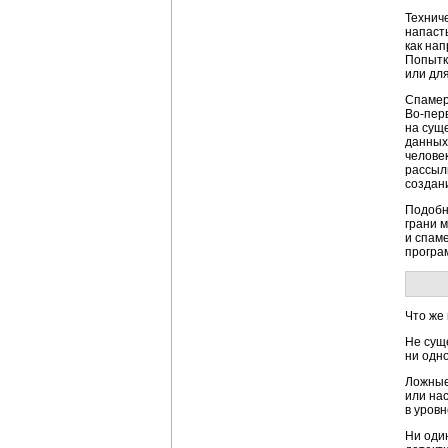
Технич
напаст
как на
Попытк
или дл
Спамер
Во-пер
на сущ
данных
челове
рассыл
создан
Подобн
грани 
и спам
програ
Что же 
Не суще
ни одн
Ложные
или на
в уровн
Ни оди