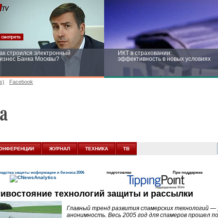
ак строился электронный
ИКТ в страховании:
изнес Банка Москвы?
эффективность в новых условиях
s)
Facebook
ейтинг CNewsInfrastructure 2015:
Информационная безопасность
риглашаем участвовать
бизнеса и госструктур: развитие в
новых условиях
ОНФЕРЕНЦИИ
ЖУРНАЛ
ТЕХНИКА
ТВ
едства защиты информации и бизнеса 2006
подготовлен
При поддержке
ивостояние технологий защиты и рассылки
Главный тренд развития спамерских технологий — 
анонимность. Весь 2005 год для спамеров прошел п