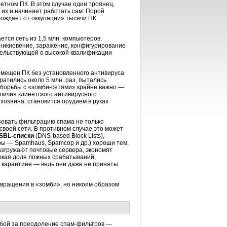
етном ПК. В этом случае один троянец,
 их и начинает работать сам. Порой
бождает от оккупации» тысячи ПК
тся сеть из 1,5 млн. компьютеров,
никновение, заражение, конфигурирование
тельствующей о высокой квалификации
азмещен ПК без установленного антивируса
атились около 5 млн. раз, пытались
борьбы с
«зомби-сетями»
крайне важно —
личия клиентского антивирусного
хозяина, становится орудием в руках
овать фильтрацию спама не только
своей сети. В противном случае это может
SBL-списки
(
DNS-based Block Lists
),
ры — Spamhaus, Spamcop и др.) хороши тем,
азгружают почтовые сервера, экономят
окая доля ложных срабатываний,
в карантине — ведь они даже не приняты
ревращения в «зомби», но никоим образом
ьбой за преодоление
спам-фильтров
—