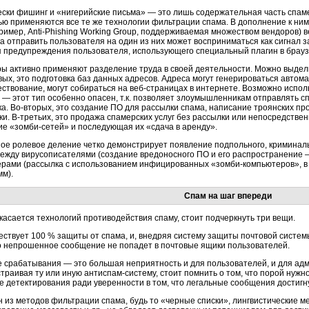
ески фишинг и «нигерийские письма» — это лишь содержательная часть спаме
ью применяются все те же технологии фильтрации спама. В дополнение к ним
пример,
Anti-Phishing Working Group,
поддерживаемая множеством вендоров) ве
а отправить пользователя на один из них может восприниматься как сигнал з
я предупреждения пользователя, использующего специальный плагин в брауз
ы активно применяют разделение труда в своей деятельности. Можно выдел
вых,
это подготовка баз данных адресов. Адреса могут генерироваться автома
ествование, могут собираться на
веб-страницах
в интернете. Возможно испол
 — этот тип особенно опасен, т.к. позволяет злоумышленникам отправлять с
ка.
Во-вторых,
это создание ПО для рассылки спама, написание троянских пр
ки.
В-третьих,
это продажа спамерских услуг без рассылки или непосредственн
ие
«зомби-сетей»
и последующая их «сдача в аренду».
ое ролевое деление четко демонстрирует появление подпольного, криминаль
между вирусописателями (создание вредоносного ПО и его распространение 
ерами (рассылка с использованием инфицированных
«зомби-компьютеров»,
в
мм).
Спам на шаг впереди
касается технологий противодействия спаму, стоит подчеркнуть три вещи.
ствует 100 % защиты от спама, и, внедряя систему защиты почтовой системы
о непрошенное сообщение не попадет в почтовые ящики пользователей.
 срабатывания — это большая неприятность и для пользователей, и для ад
страивая ту или иную
антиспам-систему,
стоит помнить о том, что порой нужн
е детектирования ради уверенности в том, что легальные сообщения достигн
н из методов фильтрации спама, будь то «черные списки», лингвистические м