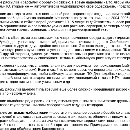
е рассылки и рассылки с обратной связью. Первые нацелены на то, чтобы об
ам-ПО,
вторые же — автоматически модифицируют свое содержание, «подстр
ние два года отмечается постоянный рост скорости прохождения спамерской 
нов сообщений могло понадобиться несколько суток, то начиная с
2004-2005 
льким часам, а сейчас порой достигает
10-15 минут.
И действительно, если ра
сь ограниченное число используемых для рассылки серверов, то теперь сове
яют сотни тысяч и миллионы
«зомби-ПК»
в распределенной сети.
рьбы с «быстрыми рассылками» все чаще применяют
средства детектирова
 Pyzor), доступные крупным провайдерам или
антиспам-вендорам.
Сообщения в
тличаются друг от друга крайне незначительно. Это позволяет достаточно 
еменную рассылку множества условно одинаковых писем с тысяч разных ПК п
 С другой стороны, существует множество легальных рассылок, которые нельз
ых систем является их способность отличить «большую» рассылку от спамер
 скорости рассылки, спамеры анализируют и результат ее прохождения (заб
ярным
спам-фильтром).
Если в какой то момент рассылка перестала приходит
ылке модифицируются, чтобы «обмануть»
антиспам-ПО.
Для подобных модиф
 — шаблоны писем с вариативными частями, «невидимый текст» в HTML, за
ие каждое письмо почти уникальным и др.
ьку рассылки данного типа требуют еще более сложной координации разроз
 и по нескольку дней.
ние подобного рода рассылок свидетельствует о том, что спамерские групп
ивовес круглосуточным
спам-лабораториям
ведущих вендоров.
ские
антиспам-лаборатории
— достаточно мощное оружие в борьбе со спамом
суточно) отслеживают ситуацию со спамом в интернете, обновляют продукты,
урами обнаруженного спама или лингвистическими эвристиками, постоянно а
 чтобы совершенствовать способы противостояния им. Примерами использова
mantec или «Лаборатория Касперского».