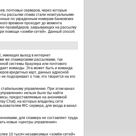
ев, почтовых серверов, через которые
нты рассылки спама стали неактуальными.
ленные по украденным номерам банковских
много времени проходит до момента
инг-провайдеров,
закрывающих на рассылку
 при помощи
«зомби-сетей».
Данный способ
К, имеющих выход в интернет
ми же спамерскими рассылками, так
нной системы браузера или почтового
дает команды. Эта может быть и команда
еров кредитных карт, данных адресной
 не подозревает о том, что творится на его
 стабильному управлению. При этом канал
 управления» нельзя было бы найти
висы,
предоставляемые на анонимной
elay Chat), на которых владелец сети
ользователям
IRC-сервера,
для входа в канал
нниками, для спамера не составляет труда
ать новые «центры управления»
 более 10 тысяч независимых
«зомби-сетей»