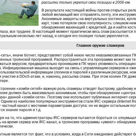
рассылки только укрепил свои позиции в
2006-ом.
В результате настоящей войны против открытых реле
любой желающий мог отправлять почту, эти инструме
Анонимные аккаунты на виртуальных хостингах, куп
карт, тоже потеряли свою популярность: слишком не
обнаружения махинаций с кредиткой, да и найти
хост
глаза, все труднее. В настоящий момент практически весь спам рассылается
туальным несколько лет назад, и сегодня его позиция только укрепляется.
Главное оружие спамеров
-сеть»,
иначе ботнет, представляет собой некое число невзаимосвязанных П
женных троянской программой. Распространяться эта программа может как те
ужаться вирусом, предварительно проникшим в ПК через уязвимость операцио
а. Инфицированная машина выходит на связь с управляющим сервером и ожи
пользовательской информации (логинов и паролей к различным ресурсам, ном
 и участие в
DDoS-атаке,
и, наконец, рассылка спама. При этом хозяин ПК даже
тере.
строении
«зомби-сетей»
важную роль спамеры отводят быстрому, удобному и
ения должен быть максимально анонимным, чтобы при обнаружении «центра
ора» данной
«зомби-сети».
Поэтому они используют публичные
интернет-сер
. Одним из наиболее популярных инструментов стали
IRC-сервера
(Internet R
т частный канал с жесткими параметрами доступа: он не виден остальным п
ся знание пароля и т.д.
ря на то, что администраторы
IRC-серверов
пытаются бороться со злоумышле
ь на время сервер или
IRC-канал,
а троянские программы «умеют» обнаружив
тически.
тным является тот факт, что в условиях, когда в Сети ежедневно действуют