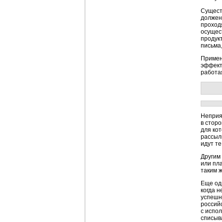
Сущест
должен
проход
осущес
продукт
письма,
Примен
эффект
работая
Неприя
в сторо
для ко
рассыл
идут те
Другим
или пл
таким ж
Еще од
когда 
успешн
российс
с испол
списыв