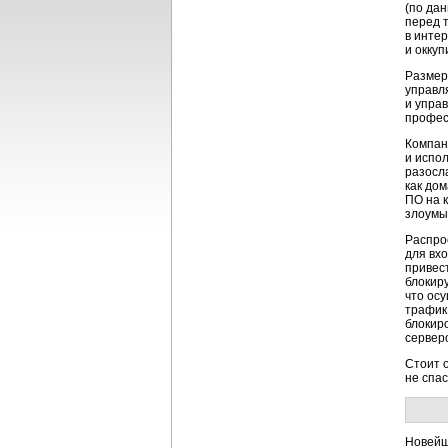
(по да
перед т
в инте
и оккуп
Разме
управл
и упра
профес
Компани
и испо
разосл
как до
ПО на к
злоумы
Распро
для вх
привес
блоки
что ос
трафик
блокир
сервер
Стоит 
не спа
Новейш