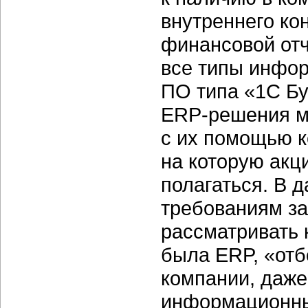
внутреннего ко
финансовой отч
все типы инфо
ПО типа «1С Бу
ERP-решения
м
с их помощью к
на которую акц
полагаться. В 
требованиям з
рассматривать 
была ERP, «от
компании, даж
информационных