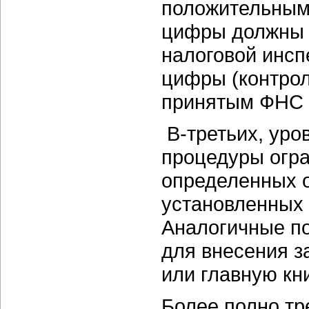
положительным,
цифры должны с
налоговой инсп
цифры (контрол
принятым ФНС 
В-третьих,
уров
процедуры огр
определенных 
установленных 
Аналогичные п
для внесения з
или главную кни
Более полно тр