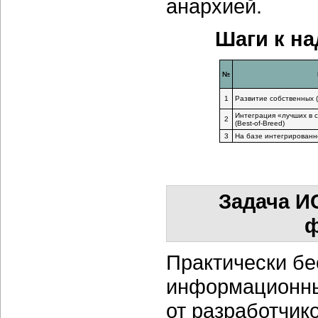
анархией.
Шаги к н
№
1
Развитие собственных (
Интеграция «лучших в 
2
(Best-of-Breed)
3
На базе интегрирован
Задача И
ф
Практически бе
информационны
от разработчик