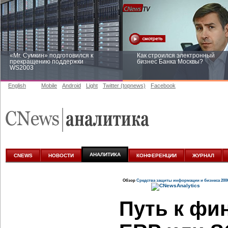
«Mr. Сумкин» подготовился к
Как строился электронный
прекращению поддержки
бизнес Банка Москвы?
WS2003
English
Mobile
Android
Light
Twitter (topnews)
Facebook
Заоблачная оптимизация: как
Рейтинг CNewsInfrastructure 20
Faberlic изменил подход к
приглашаем участвовать
аналитике
АНАЛИТИКА
CNEWS
НОВОСТИ
КОНФЕРЕНЦИИ
ЖУРНАЛ
Обзор
Средства защиты информации и бизнеса 200
Путь к фи