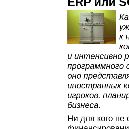
ERP или
S
Ка
уж
к 
ко
и интенсивно 
программного о
оно представл
иностранных к
игроков, план
бизнеса.
Ни для кого не 
финансирования