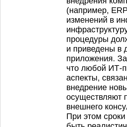
внедрения ком
(например, ERP
изменений в
ин
инфраструктуру
процедуры дол
и приведены в 
приложения. За
что любой
ИТ-п
аспекты, связа
внедрение новы
осуществляют п
внешнего консул
При этом сроки
быть реалистич