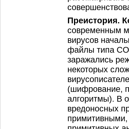
совершенствова
Преистория. К
современным м
вирусов началь
файлы типа CO
заражались реж
некоторых слож
вирусописателе
(шифрование, 
алгоритмы). В 
вредоносных пр
примитивными, 
примитивных а