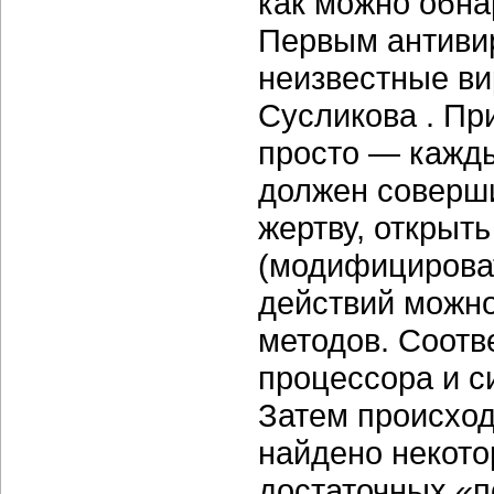
как можно обна
Первым антивир
неизвестные ви
Сусликова
. Пр
просто — кажды
должен соверш
жертву, открыть
(модифицироват
действий можно
методов. Соотв
процессора и с
Затем происход
найдено некото
достаточных «п