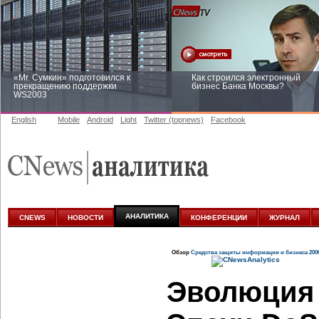
«Mr. Сумкин» подготовился к
Как строился электронный
прекращению поддержки
бизнес Банка Москвы?
WS2003
English
Mobile
Android
Light
Twitter (topnews)
Facebook
Заоблачная оптимизация: как
Рейтинг CNewsInfrastructure 20
Faberlic изменил подход к
приглашаем участвовать
аналитике
АНАЛИТИКА
CNEWS
НОВОСТИ
КОНФЕРЕНЦИИ
ЖУРНАЛ
Обзор
Средства защиты информации и бизнеса 200
Эволюция 