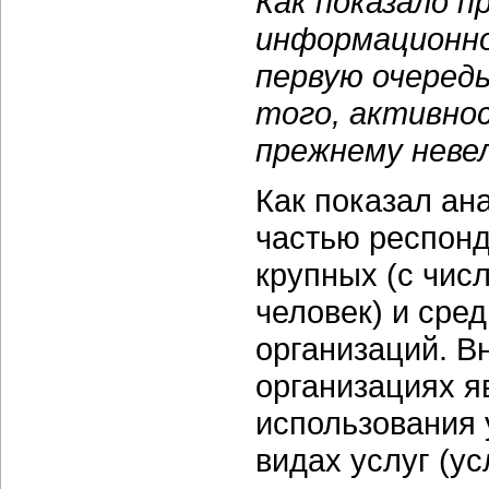
Как показало п
информационно
первую очеред
того, активнос
прежнему невел
Как показал ан
частью респонд
крупных (с чис
человек) и сред
организаций. В
организациях я
использования 
видах услуг (у