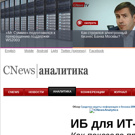
«Mr. Сумкин» подготовился к
Как строился электронный
прекращению поддержки
бизнес Банка Москвы?
WS2003
English
Mobile
Android
Light
Twitter (topnews)
Facebook
Заоблачная оптимизация: как
Рейтинг CNewsInfrastructure 20
Faberlic изменил подход к
приглашаем участвовать
аналитике
АНАЛИТИКА
CNEWS
НОВОСТИ
КОНФЕРЕНЦИИ
ЖУРНАЛ
Обзор
Средства защиты информации и бизнеса 200
ИБ для ИТ