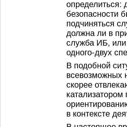
определиться:
безопасности б
подчиняться с
должна ли в пр
служба ИБ, или
одного-двух
спе
В подобной си
всевозможных 
скорее отвлек
катализатором 
ориентировани
в контексте де
В настоящее вр