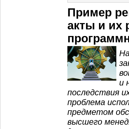
Пример ре
акты и их
программн
На
за
во
и 
последствия их
проблема испо
предметом обс
высшего менед