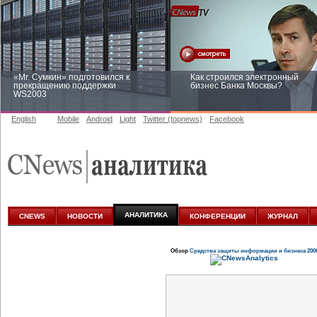
«Mr. Сумкин» подготовился к
Как строился электронный
прекращению поддержки
бизнес Банка Москвы?
WS2003
English
Mobile
Android
Light
Twitter (topnews)
Facebook
Заоблачная оптимизация: как
Рейтинг CNewsInfrastructure 20
Faberlic изменил подход к
приглашаем участвовать
аналитике
АНАЛИТИКА
CNEWS
НОВОСТИ
КОНФЕРЕНЦИИ
ЖУРНАЛ
Обзор
Средства защиты информации и бизнеса 200