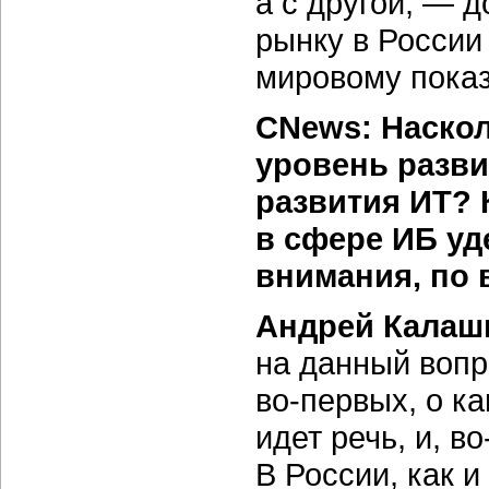
а с другой, — 
рынку в России
мировому пока
CNews: Наскол
уровень разв
развития ИТ? 
в сфере ИБ уд
внимания, по
Андрей Калаш
на данный вопр
во-первых,
о ка
идет речь, и,
во
В России, как и