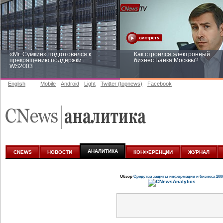
«Mr. Сумкин» подготовился к
Как строился электронный
прекращению поддержки
бизнес Банка Москвы?
WS2003
English
Mobile
Android
Light
Twitter (topnews)
Facebook
Заоблачная оптимизация: как
Рейтинг CNewsInfrastructure 20
Faberlic изменил подход к
приглашаем участвовать
аналитике
АНАЛИТИКА
CNEWS
НОВОСТИ
КОНФЕРЕНЦИИ
ЖУРНАЛ
Обзор
Средства защиты информации и бизнеса 200