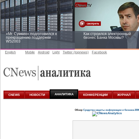
«Mr. Сумкин» подготовился к
Как строился электронный
прекращению поддержки
бизнес Банка Москвы?
WS2003
English
Mobile
Android
Light
Twitter (topnews)
Facebook
Заоблачная оптимизация: как
Рейтинг CNewsInfrastructure 20
Faberlic изменил подход к
приглашаем участвовать
аналитике
АНАЛИТИКА
CNEWS
НОВОСТИ
КОНФЕРЕНЦИИ
ЖУРНАЛ
Обзор
Средства защиты информации и бизнеса 200