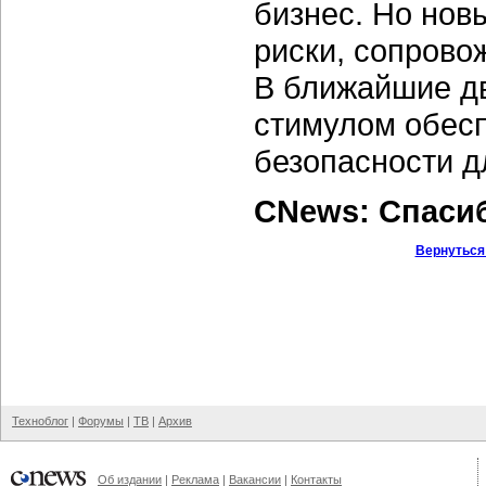
бизнес. Но нов
риски, сопрово
В ближайшие дв
стимулом обес
безопасности д
CNews: Спаси
Вернуться
Техноблог
|
Форумы
|
ТВ
|
Архив
Об издании
|
Реклама
|
Вакансии
|
Контакты