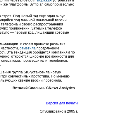
опии через Bluetooth,
поражая
устройства в
 той же платформы Symbian самопроизвольно
 строя. Под Новый год еще один вирус
ающийся под личиной мобильной версии
я телефона и своего распространения
ругих приложений. Затем на телефон
Gavno — первый код, лишающий сотовые
ульминации. В своем прогнозе развития
 частности,
отметила
продолжение
oth. Эта тенденция обойдется компаниям по
менно, откроются широкие возможности для
 операторы, производители телефонов,
.
шения группа SIG установила новую
 три совместимых прототипа. По мнению
пользующих свежие версии протокола.
Виталий Солонин / CNews Analytics
Версия для печати
Опубликовано в 2005 г.