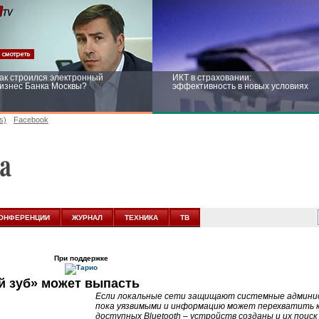
ак строился электронный
ИКТ в страховании:
изнес Банка Москвы?
эффективность в новых условиях
s)
Facebook
ейтинг CNewsInfrastructure 2015:
Информационная безопасность
риглашаем участвовать
бизнеса и госструктур: развитие в
новых условиях
ОНФЕРЕНЦИИ
ЖУРНАЛ
ТЕХНИКА
ТВ
При поддержке
й зуб» может выпасть
Если локальные сети защищают системные админис
пока уязвимыми и информацию может перехватить к
доступных Bluetooth – устройств созданы и их пои