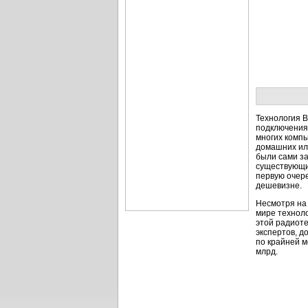
Технология B
подключения 
многих компь
домашних или
были сами за
существующи
первую очере
дешевизне.
Несмотря на 
мире технол
этой радиоте
экспертов, д
по крайней м
млрд.