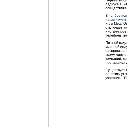
Первый мобил
радиусе 10–1
осуществляе
В ноябре поя
начал «гулят
игры Metal G
отключает ан
инсталлирует
телефоны во
По всей види
мировой инду
распростране
всему миру 
компаний, д
поставщики у
Существует т
политику ут
участников B