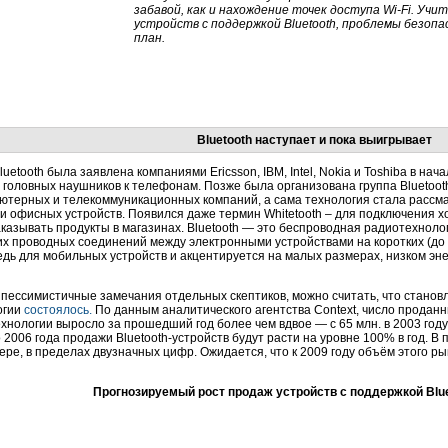
забавой, как и нахождение точек доступа Wi-Fi. У
устройств с поддержкой Bluetooth, проблемы безоп
план.
Bluetooth наступает и пока выигрывает
luetooth была заявлена компаниями Ericsson, IBM, Intel, Nokia и Toshiba в нач
головных наушников к телефонам. Позже была организована группа Bluetooth
ютерных и телекоммуникационных компаний, а сама технология стала рассма
 офисных устройств. Появился даже термин Whitetooth – для подключения х
казывать продукты в магазинах. Bluetooth — это беспроводная радиотехноло
х проводных соединений между электронными устройствами на коротких (до 
дь для мобильных устройств и акцентируется на малых размерах, низком эн
пессимистичные замечания отдельных скептиков, можно считать, что становл
огии
состоялось.
По данным аналитического агентства Context, число проданн
хнологии выросло за прошедший год более чем вдвое — с 65 млн. в 2003 году 
о 2006 года продажи Bluetooth-устройств будут расти на уровне 100% в год. В
ере, в пределах двузначных цифр. Ожидается, что к 2009 году объём этого р
Прогнозируемый рост продаж устройств с поддержкой Bluet