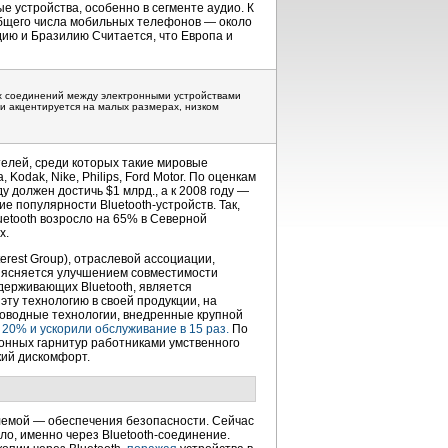
е устройства, особенно в сегменте аудио. К
общего числа мобильных телефонов — около
дию и Бразилию Считается, что Европа и
х соединений между электронными устройствами
 и акцентируется на малых размерах, низком
телей, среди которых такие мировые
, Kodak, Nike, Philips, Ford Motor. По оценкам
у должен достичь $1 млрд., а к 2008 году —
е популярности Bluetooth-устройств. Так,
uetooth возросло на 65% в Северной
х.
erest Group), отраслевой ассоциации,
ъясняется улучшением совместимости
ддерживающих Bluetooth, является
ту технологию в своей продукции, на
роводные технологии, внедренные крупной
 20% и ускорили обслуживание в 15 раз.
По
фонных гарнитур работниками умственного
кий дискомфорт.
блемой — обеспечения безопасности. Сейчас
о, именно через Bluetooth-соединение.