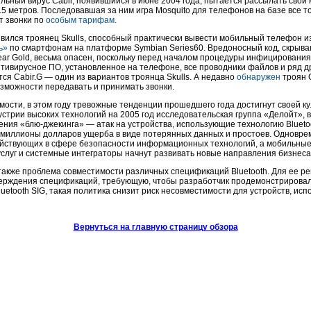
ьный вирус Cabir, появившийся в июне 2004 года, пытается рассылать свои к
5 метров. Последовавшая за ним игра Mosquito для телефонов на базе все
т звонки по
особым тарифам.
вился троянец Skulls, способный практически вывести мобильный телефон из
ь»
по смартфонам на платформе Symbian Series60. Вредоносный код, скрыв
ear Gold, весьма опасен, поскольку перед началом процедуры инфицировани
тивирусное ПО, установленное на телефоне, все проводники файлов и ряд д
ся Cabir.G — один из вариантов троянца Skulls. А недавно
обнаружен
троян 
зможности передавать и принимать звонки.
мости, в этом году тревожные тенденции прошедшего года достигнут своей к
стрии высоких технологий на 2005 год исследовательская группа «Делойт», в
ния «блю-джекинга» — атак на устройства, использующие технологию Blueto
в миллионы долларов ущерба в виде потерянных данных и простоев. Одновре
ействующих в сфере безопасности информационных технологий, а мобильные
слуг и системные интеграторы начнут развивать новые направления бизнеса
акже проблема совместимости различных спецификаций Bluetooth. Для ее ре
верждения спецификаций, требующую, чтобы разработчик продемонстрировал
luetooth SIG, такая политика снизит риск несовместимости для устройств, ис
Вернуться на главную страницу обзора