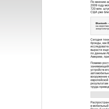
По мнению ан
2009 году м
720 млн. шту
США уже бли
Bluetooth
—
на коротки
энергопот
Сегодня техн
брэнды, как B
исследовател
вырасти еще 
по данным AB
Америке, при
Помимо роста
занимающейс
устройств вт
автомобильна
вооружение е
европейской
результатам 
труда привод
Распростране
в мобильный 