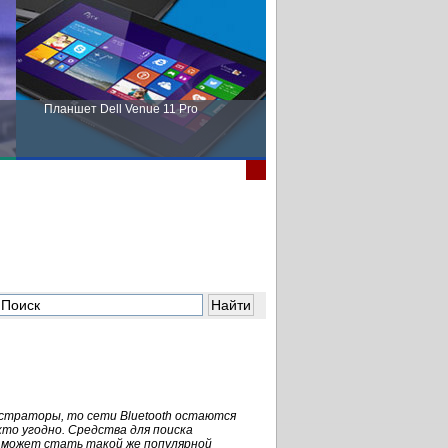
Планшет Dell Venue 11 Pro
Пора выбирать Fujitsu!
траторы, то сети Bluetooth остаются
то угодно. Средства для поиска
ск может стать такой же популярной