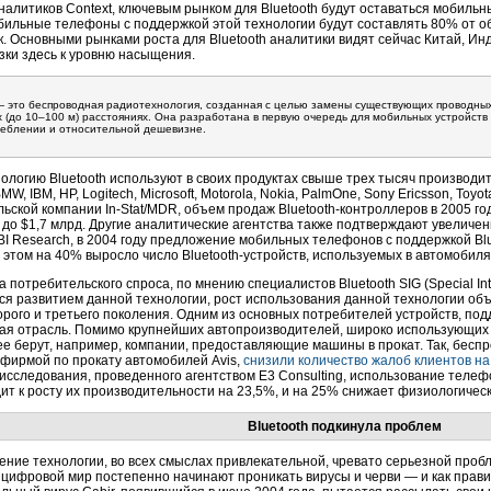
алитиков Context, ключевым рынком для Bluetooth будут оставаться мобильны
обильные телефоны с поддержкой этой технологии будут составлять 80% от 
к. Основными рынками роста для Bluetooth аналитики видят сейчас Китай, Ин
зки здесь к уровню насыщения.
 это беспроводная радиотехнология, созданная с целью замены существующих проводны
х (до 10–100 м) расстояниях. Она разработана в первую очередь для мобильных устройств
реблении и относительной дешевизне.
ологию Bluetooth используют в своих продуктах свыше трех тысяч производи
MW, IBM, HP, Logitech, Microsoft, Motorola, Nokia, PalmOne, Sony Ericsson, Toyota
ьской компании In-Stat/MDR, объем продаж Bluetooth-контроллеров в 2005 год
до $1,7 млрд. Другие аналитические агентства также подтверждают увеличени
I Research, в 2004 году предложение мобильных телефонов с поддержкой Bl
 этом на 40% выросло число Bluetooth-устройств, используемых в автомобиля
 потребительского спроса, по мнению специалистов Bluetooth SIG (Special Int
я развитием данной технологии, рост использования данной технологии об
орого и третьего поколения. Одним из основных потребителей устройств, по
я отрасль. Помимо крупнейших автопроизводителей, широко использующих э
е берут, например, компании, предоставляющие машины в прокат. Так, бесп
 фирмой по прокату автомобилей Avis,
снизили количество жалоб клиентов на
исследования, проведенного агентством E3 Consulting, использование теле
ит к росту их производительности на 23,5%, и на 25% снижает физиологичес
Bluetooth подкинула проблем
ние технологии, во всех смыслах привлекательной, чревато серьезной про
цифровой мир постепенно начинают проникать вирусы и черви — и как правил