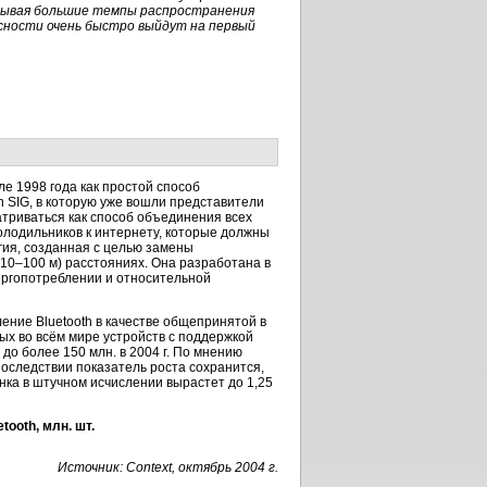
читывая большие темпы распространения
асности очень быстро выйдут на первый
але 1998 года как простой способ
 SIG, в которую уже вошли представители
триваться как способ объединения всех
олодильников к интернету, которые должны
гия, созданная с целью замены
10–100 м) расстояниях. Она разработана в
ергопотреблении и относительной
ение Bluetooth в качестве общепринятой в
ых во всём мире устройств с поддержкой
до более 150 млн. в 2004 г. По мнению
 последствии показатель роста сохранится,
ынка в штучном исчислении вырастет до 1,25
ooth, млн. шт.
Источник: Context, октябрь 2004 г.