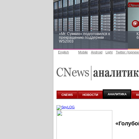
«Mr. Сумкин» подготовился к
К
прекращению поддержки
б
WS2003
English
Mobile
Android
Light
Twitter (topnew
Заоблачная оптимизация: как
Р
Faberlic изменил подход к
п
аналитике
АНАЛИТИКА
CNEWS
НОВОСТИ
К
«Голубо