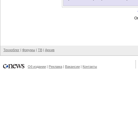
Оп
Техноблог
|
Форумы
|
ТВ
|
Архив
Об издании
|
Реклама
|
Вакансии
|
Контакты