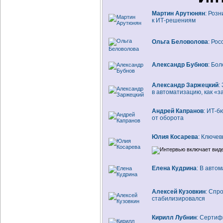
Мартин Арутюнян
: Роз
к
ИТ-решениям
Ольга Беловолова
: Ро
Александр Бубнов
: Бо
Александр Заржецкий
:
в автоматизацию, как «
Андрей Капранов
: ИТ-б
от оборота
Юлия Косарева
: Ключе
Елена Кудрина
: В авто
Алексей Кузовкин
: Спр
стабилизировался
Кирилл Лубнин
: Сертиф