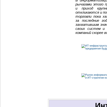
В информатизаци
рычагами этого 
и приход круп
откликаются и по
торговли пока х
за последние го
захватившим зна
своих систем и 
компаний скорее 
Ин