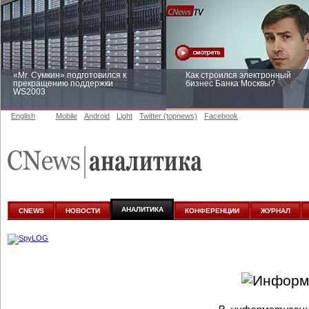
«Mr. Сумкин» подготовился к
Как строился электронный
прекращению поддержки
бизнес Банка Москвы?
WS2003
English
Mobile
Android
Light
Twitter (topnews)
Facebook
Заоблачная оптимизация: как
Рейтинг CNewsInfrastructure 20
Faberlic изменил подход к
приглашаем участвовать
аналитике
АНАЛИТИКА
CNEWS
НОВОСТИ
КОНФЕРЕНЦИИ
ЖУРНАЛ