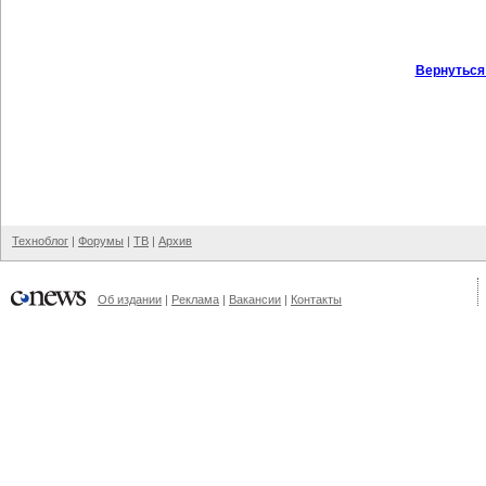
Вернуться
Техноблог
|
Форумы
|
ТВ
|
Архив
Об издании
|
Реклама
|
Вакансии
|
Контакты