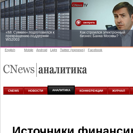
«Mr. Сумкин» подготовился к
Как строился электронный
прекращению поддержки
бизнес Банка Москвы?
WS2003
English
Mobile
Android
Light
Twitter (topnews)
Facebook
Заоблачная оптимизация: как
Рейтинг CNewsInfrastructure 20
Faberlic изменил подход к
приглашаем участвовать
аналитике
АНАЛИТИКА
CNEWS
НОВОСТИ
КОНФЕРЕНЦИИ
ЖУРНАЛ
Источники финанси