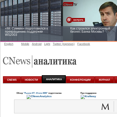
«Mr. Сумкин» подготовился к
Как строился электронный
прекращению поддержки
бизнес Банка Москвы?
WS2003
English
Mobile
Android
Light
Twitter (topnews)
Facebook
Заоблачная оптимизация: как
Рейтинг CNewsInfrastructure 20
Faberlic изменил подход к
приглашаем участвовать
аналитике
АНАЛИТИКА
CNEWS
НОВОСТИ
КОНФЕРЕНЦИИ
ЖУРНАЛ
Обзор
"Рынок ИТ: Итоги 2005"
подготовлен
При поддержке