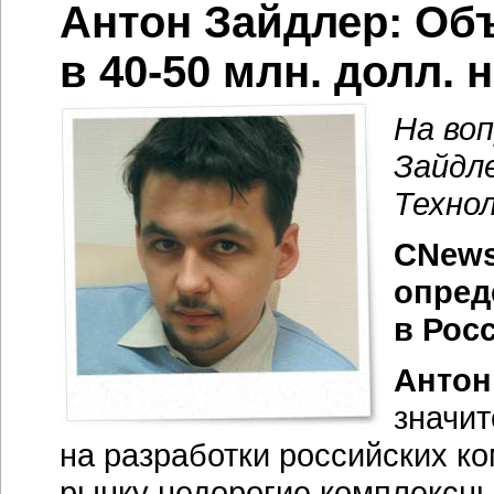
Антон Зайдлер: Об
в
40-50 млн.
долл. н
На во
Зайдл
Технол
CNews
опред
в Рос
Антон
значи
на разработки российских к
рынку недорогие комплексны