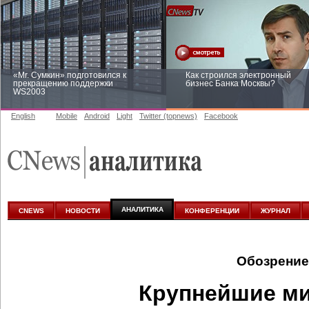
«Mr. Сумкин» подготовился к
Как строился электронный
прекращению поддержки
бизнес Банка Москвы?
WS2003
English
Mobile
Android
Light
Twitter (topnews)
Facebook
Заоблачная оптимизация: как
Рейтинг CNewsInfrastructure 20
Faberlic изменил подход к
приглашаем участвовать
аналитике
АНАЛИТИКА
CNEWS
НОВОСТИ
КОНФЕРЕНЦИИ
ЖУРНАЛ
Обозрение
Крупнейшие м