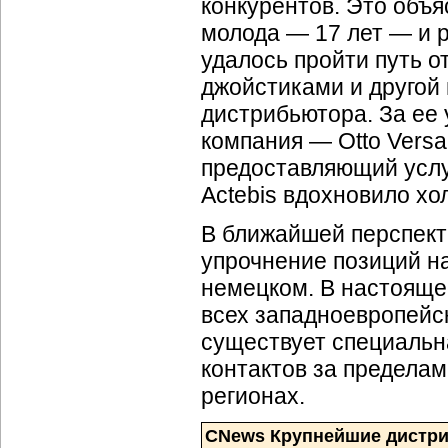
конкурентов. Это объя
молода — 17 лет — и р
удалось пройти путь о
джойстиками и другой
дистрибьютора. За ее
компания — Otto Versa
предоставляющий услу
Actebis вдохновило хо
В ближайшей перспекти
упрочнение позиций н
немецком. В настоящее
всех западноевропейск
существует специальн
контактов за пределам
регионах.
CNews Крупнейшие дистри