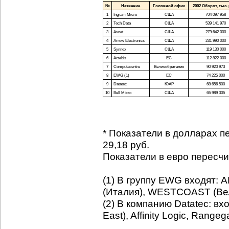
№
Название
Головной офис
2002 Оборот, тыс. 
1
Ingram Micro
США
704 097 958
2
Tech Data
США
539 141 970
3
Avnet
США
279 642 000
4
Arrow Electronics
США
231 990 000
5
Synnex
США
119 130 000
6
Actebis
ЕС
112 822 000
7
Computacentre
Великобритания
90 920 973
8
EWG (1)
ЕС
74 225 000
9
Datatec
ЮАР
68 656 500
10
Bell Micro
США
65 989 305
* Показатели в долларах пер
29,18 руб.
Показатели в евро пересчита
(1) В группу EWG входят:
(Италия), WESTCOAST (Ве
(2) В компанию Datatec: вх
East), Affinity Logic, Rangeg