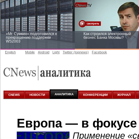
«Mr. Сумкин» подготовился к
Как строился электронный
прекращению поддержки
бизнес Банка Москвы?
WS2003
English
Mobile
Android
Light
Twitter (topnews)
Facebook
Заоблачная оптимизация: как
Рейтинг CNewsInfrastructure 20
Faberlic изменил подход к
приглашаем участвовать
аналитике
АНАЛИТИКА
CNEWS
НОВОСТИ
КОНФЕРЕНЦИИ
ЖУРНАЛ
Европа — в фокусе
Применение «с