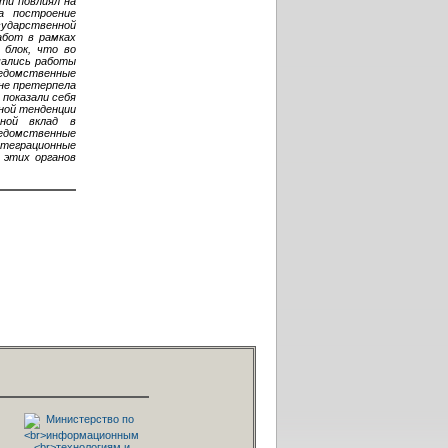
ти повлиял на
а построение
сударственной
абот в рамках
 блок, что во
ачались работы
ведомственные
не претерпела
 показали себя
ной тенденции
ной вклад в
едомственные
нтеграционные
 этих органов