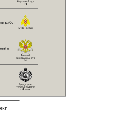
Верховный суд
РФ
ми работ
МЧС России
ний в
Высший
арбитражный суд
РФ
Градострои-
тельный кадастр
г.Москвы
ект