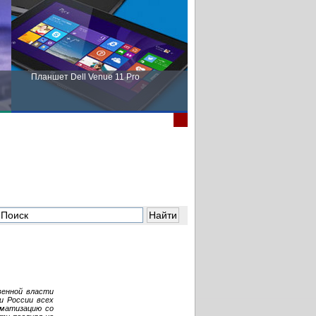
Планшет Dell Venue 11 Pro
Пора выбирать Fujitsu!
венной власти
и России всех
рматизацию со