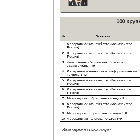
100 круп
№
Заказчик
1
Федеральное казначейство (Казначейство
России)
2
Федеральное казначейство (Казначейство
России)
3
Департамент Смоленской области по
здравоохранению
4
Федеральное агентство по информационным
технологиям
5
Федеральное казначейство (Казначейство
России)
6
Федеральное казначейство (Казначейство
России)
7
Министерство образования и науки РФ
8
Федеральное казначейство (Казначейство
России)
9
Министерство образования и науки РФ
10
Федеральная налоговая служба РФ
Рейтинг подготовлен CNews Analytics