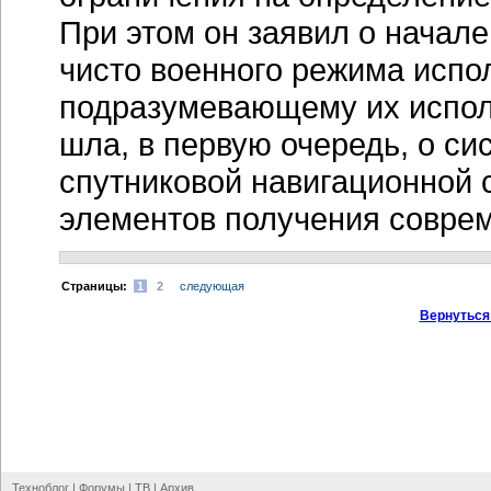
При этом он заявил о начал
чисто военного режима испо
подразумевающему их испол
шла, в первую очередь, о с
спутниковой навигационной 
элементов получения совре
Cтраницы:
1
2
следующая
Вернуться
Техноблог
|
Форумы
|
ТВ
|
Архив