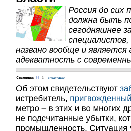
Россия до сих 
должна быть п
сегодняшнее з
специалистов,
названо вообще и является
адекватность с современны
Cтраницы:
1
2
следующая
Об этом свидетельствуют
за
истребитель,
пригвожденный
метро – в этих и во многих 
не подсчитанные убытки, ко
промышленность. Ситуация у