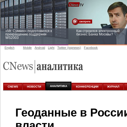
«Mr. Сумкин» подготовился к
Как строился электронный
прекращению поддержки
бизнес Банка Москвы?
WS2003
English
Mobile
Android
Light
Twitter (topnews)
Facebook
Заоблачная оптимизация: как
Рейтинг CNewsInfrastructure 20
Faberlic изменил подход к
приглашаем участвовать
аналитике
АНАЛИТИКА
CNEWS
НОВОСТИ
КОНФЕРЕНЦИИ
ЖУРНАЛ
Геоданные в России
власти