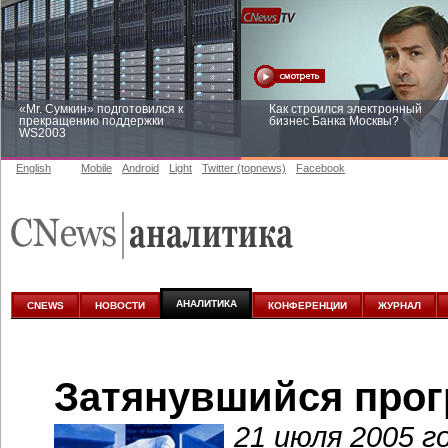
«Mr. Сумкин» подготовился к
Как строился электронный
прекращению поддержки
бизнес Банка Москвы?
WS2003
English
Mobile
Android
Light
Twitter (topnews)
Facebook
Заоблачная оптимизация: как
Рейтинг CNewsInfrastructure 20
Faberlic изменил подход к
приглашаем участвовать
аналитике
АНАЛИТИКА
CNEWS
НОВОСТИ
КОНФЕРЕНЦИИ
ЖУРНАЛ
Затянувшийся прог
21 июля 2005 г