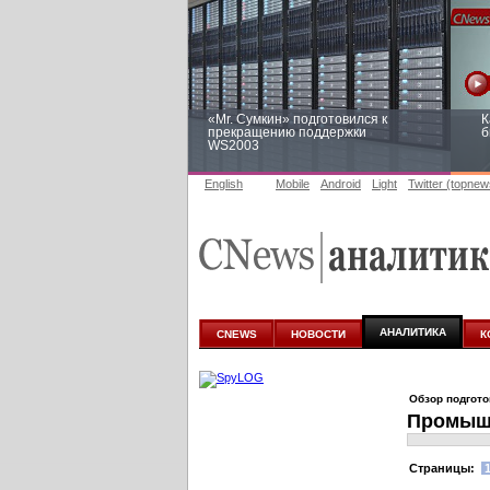
«Mr. Сумкин» подготовился к
К
прекращению поддержки
б
WS2003
English
Mobile
Android
Light
Twitter (topnew
Заоблачная оптимизация: как
Р
Faberlic изменил подход к
п
аналитике
АНАЛИТИКА
CNEWS
НОВОСТИ
К
Обзор подгот
Промышл
Cтраницы: