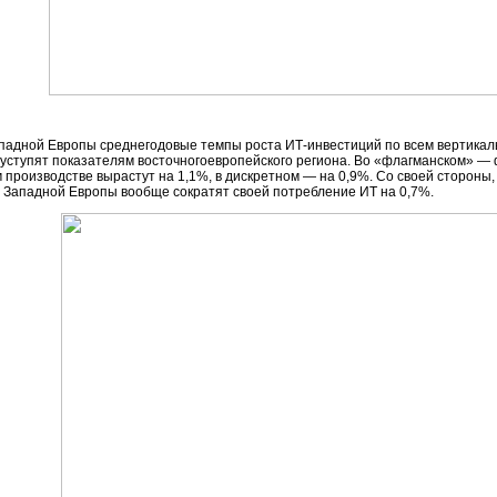
ападной Европы среднегодовые темпы роста
ИТ-инвестиций
по всем вертикаль
уступят показателям восточногоевропейского региона. Во «флагманском» — 
 производстве вырастут на 1,1%, в дискретном — на 0,9%. Со своей сторон
 Западной Европы вообще сократят своей потребление ИТ на 0,7%.