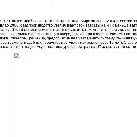
ста
ИТ-инвестиций
по вертикальным рынкам в мире за 2003–2004 гг. соответ
ву до 2006 года: производство увеличивает свои затраты на ИТ с меньшей ак
аций. Этот феномен можно отчасти объяснить тем, что в отрасли уже достиг
менно в промышленности в первую очередь начинали внедрять системы автом
дрив «тяжелое» решение, предприятие не будет менять систему, как минимум
новой замены подобных продуктов наступает примерно через 15 лет). С друг
редства в его поддержку — поэтому уровень затрат на ИТ здесь в итоге остае