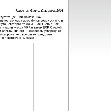
Источник: Gartner Dataquest, 2003
ствует тенденции, намеченной
тивностью, чем сектор финансовых услуг или
нута некоторая точка
ИТ-насыщения
. Как
атизации класса MRP и затем ERP. С одной
, ближайшие лет 10 (эксперты утверждают,
ой стороны, оно все равно продолжит
тся достаточно высоким.