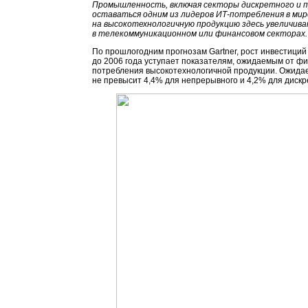
Промышленность, включая секторы дискретного и п
оставаться одним из лидеров
ИТ-потребления
в мир
на высокотехнологичную продукцию здесь увеличив
в телекоммуникационном или финансовом секторах.
По прошлогодним прогнозам Gartner, рост инвестици
до 2006 года уступает показателям, ожидаемым от фи
потребления высокотехнологичной продукции. Ожидает
не превысит 4,4% для непрерывного и 4,2% для дискр