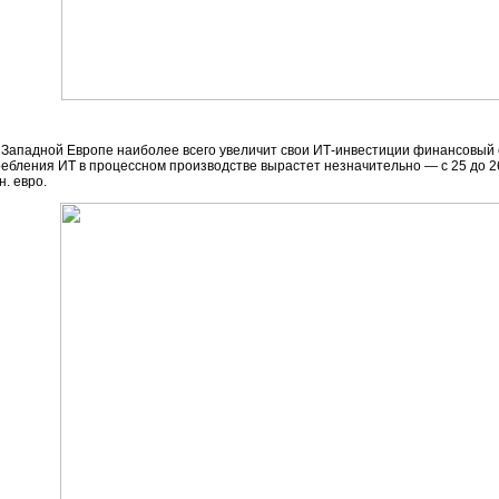
в Западной Европе наиболее всего увеличит свои
ИТ-инвестиции
финансовый се
ебления ИТ в процессном производстве вырастет незначительно — с 25 до 26
н. евро.