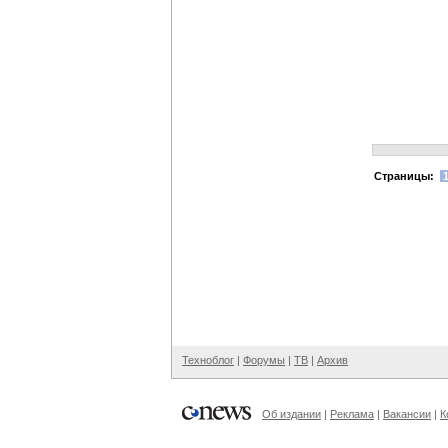
Cтраницы:
Техноблог
|
Форумы
|
ТВ
|
Архив
Об издании
|
Реклама
|
Вакансии
|
К