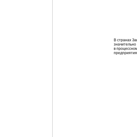
В странах З
значительно 
в процессном
предприятия