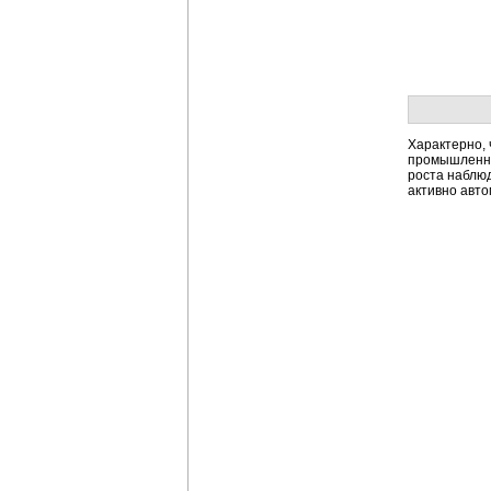
Характерно, 
промышленны
роста наблюд
активно авт