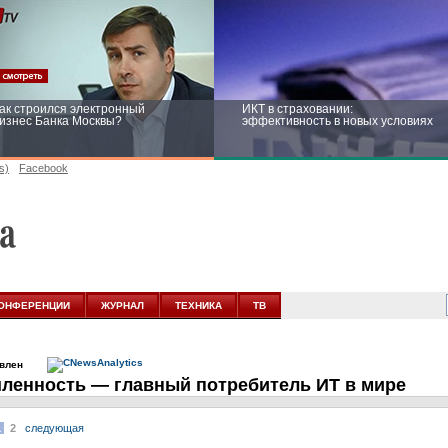
ак строился электронный
ИКТ в страховании:
изнес Банка Москвы?
эффективность в новых условиях
s)
Facebook
ейтинг CNewsInfrastructure 2015:
Информационная безопасность
риглашаем участвовать
бизнеса и госструктур: развитие в
новых условиях
ОНФЕРЕНЦИИ
ЖУРНАЛ
ТЕХНИКА
ТВ
овлен
енность — главный потребитель ИТ в мире
1
2
следующая