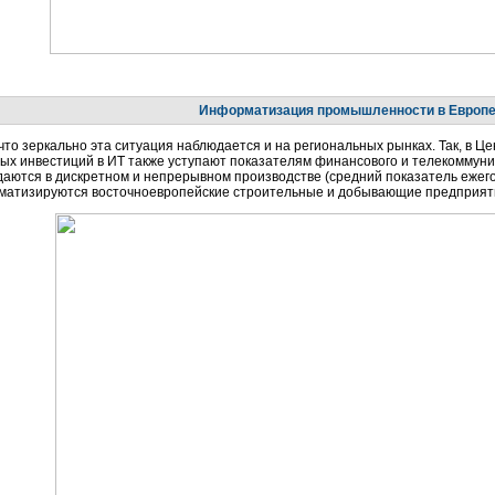
Информатизация промышленности в Европ
что зеркально эта ситуация наблюдается и на региональных рынках. Так, в 
х инвестиций в ИТ также уступают показателям финансового и телекоммун
аются в дискретном и непрерывном производстве (средний показатель ежегодн
оматизируются восточноевропейские строительные и добывающие предприяти