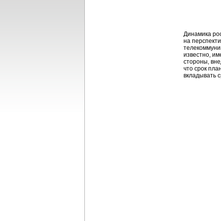
Динамика ро
на перспекти
телекоммуник
известно, и
стороны, вне
что срок пла
вкладывать с