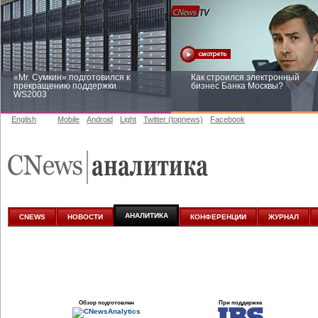
«Mr. Сумкин» подготовился к
Как строился электронный
прекращению поддержки
бизнес Банка Москвы?
WS2003
English
Mobile
Android
Light
Twitter (topnews)
Facebook
Заоблачная оптимизация: как
Рейтинг CNewsInfrastructure 20
Faberlic изменил подход к
приглашаем участвовать
аналитике
АНАЛИТИКА
CNEWS
НОВОСТИ
КОНФЕРЕНЦИИ
ЖУРНАЛ
Обзор подготовлен
При поддержке