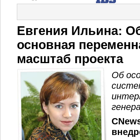
Евгения Ильина: 
основная переменна
масштаб проекта
Об ос
систе
интер
генер
CNews
внедр