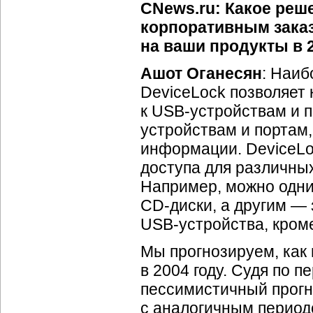
CNews.ru: Какое реш
корпоративным заказ
на ваши продукты в 2
Ашот Оганесян
: Наиб
DeviceLock позволяет 
к
USB-устройствам
и п
устройствам и портам,
информации. DeviceLo
доступа для различных
Например, можно одни
CD-диски
, а другим —
USB-устройства
, кро
Мы прогнозируем, как
в 2004 году. Судя по п
пессимистичный прогно
с аналогичным периодо