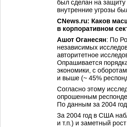
был сделан на защиту 
внутренние угрозы бы
CNews.ru: Каков мас
в корпоративном сек
Ашот Оганесян
: По Р
независимых исследов
авторитетное исследова
Опрашивается порядка
экономики, с оборотам
и выше (~ 45% респонд
Согласно этому иссле
опрошенным респонден
По данным за 2004 год
За 2004 год в США наб
и т.п.) и заметный р