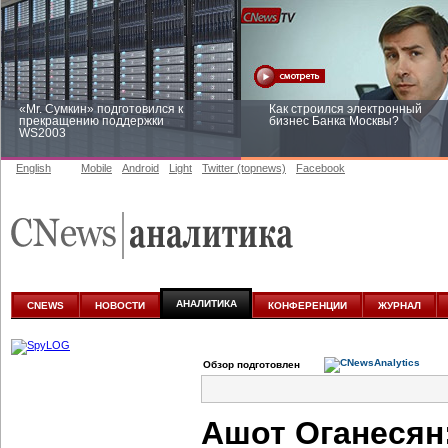
«Mr. Сумкин» подготовился к
Как строился электронный
прекращению поддержки
бизнес Банка Москвы?
WS2003
English
Mobile
Android
Light
Twitter (topnews)
Facebook
Заоблачная оптимизация: как
Рейтинг CNewsInfrastructure 20
Faberlic изменил подход к
приглашаем участвовать
аналитике
АНАЛИТИКА
CNEWS
НОВОСТИ
КОНФЕРЕНЦИИ
ЖУРНАЛ
Обзор подготовлен
Ашот Оганесян