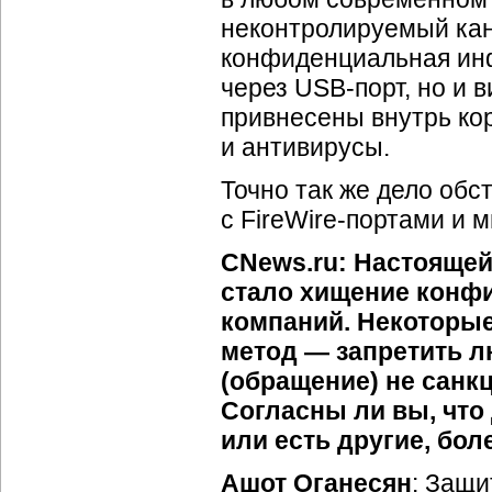
неконтролируемый кан
конфиденциальная инф
через
USB-порт
, но и
привнесены внутрь ко
и антивирусы.
Точно так же дело об
с
FireWire-портами
и м
CNews.ru: Настоящей
стало хищение конф
компаний. Некоторы
метод — запретить л
(обращение) не сан
Согласны ли вы, что
или есть другие, бо
Ашот Оганесян
: Защ