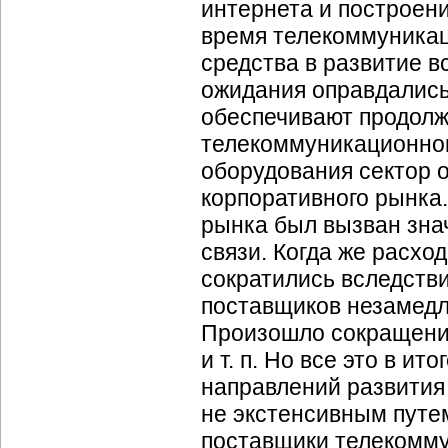
интернета и построен
время телекоммуникац
средства в развитие 
ожидания оправдались,
обеспечивают продолж
телекоммуникационног
оборудования сектор 
корпоративного рынка.
рынка был вызван зна
связи. Когда же расхо
сократились вследств
поставщиков незамедл
Произошло сокращение
и т. п. Но все это в 
направлений развития
не экстенсивным путем
поставщики телекомму