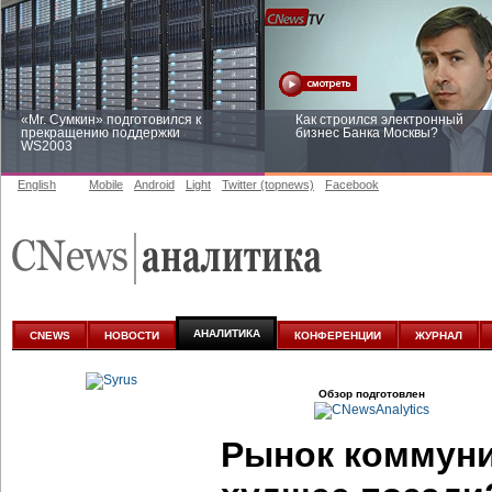
«Mr. Сумкин» подготовился к
Как строился электронный
прекращению поддержки
бизнес Банка Москвы?
WS2003
English
Mobile
Android
Light
Twitter (topnews)
Facebook
Заоблачная оптимизация: как
Рейтинг CNewsInfrastructure 20
Faberlic изменил подход к
приглашаем участвовать
аналитике
АНАЛИТИКА
CNEWS
НОВОСТИ
КОНФЕРЕНЦИИ
ЖУРНАЛ
Обзор подготовлен
Рынок коммуни