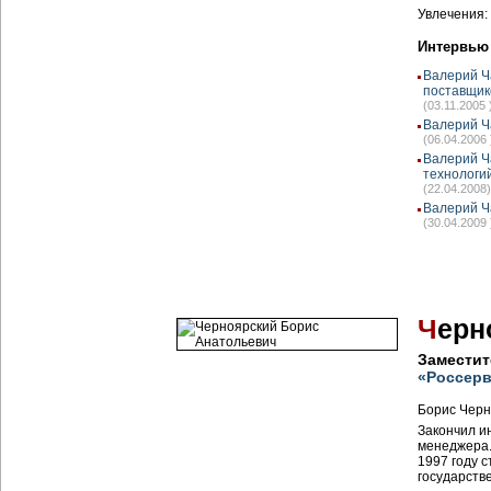
Увлечения:
Интервью
Валерий Ч
поставщик
(03.11.2005 
Валерий Ч
(06.04.2006 
Валерий Ч
технологи
(22.04.2008)
Валерий Ч
(30.04.2009 
Ч
ерн
Заместит
«Россер
Борис Черн
Закончил и
менеджера.
1997 году с
государств