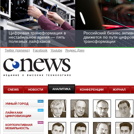
Цифровая трансформация в
Российский бизнес актив
нестабильное время — пять
движется по пути цифро
полезных лайфхаков
трансформации
Twitter (topnews)
Facebook
Youtube
Яндекс.Дзен
Средний бизнес начал
цифровизироваться со
скоростью крупных
АНАЛИТИКА
CNEWS
НОВОСТИ
КОНФЕРЕНЦИИ
ЖУРНАЛ
корпораций
УМНЫЙ ГОРОД
ЛАЙФХАКИ
ЦИФРОВИЗАЦИИ
КОРПОРАТИВНАЯ
МОБИЛЬНОСТЬ