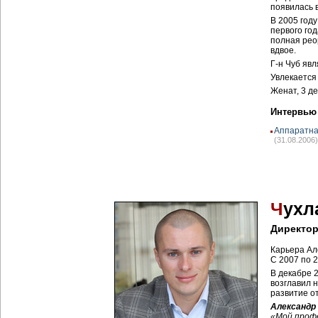
появилась 
В 2005 год
первого го
полная рео
вдвое.
Г-н Чуб явл
Увлекается
Женат, 3 де
Интервью
Аппаратна
(31.08.2006)
Ч
ухл
Директор
Карьера Ал
С 2007 по 2
В декабре 2
возглавил 
развитие о
Александр
«Мой профе