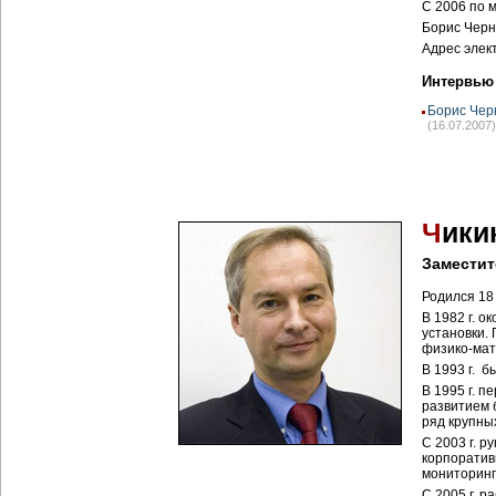
С 2006 по 
Борис Черно
Адрес элек
Интервью
Борис Чер
(16.07.2007)
Ч
ики
Заместит
Родился 18 
В 1982 г. 
установки.
физико-мат
В 1993 г. 
В 1995 г. п
развитием 
ряд крупны
С 2003 г. 
корпоратив
мониторинг
С 2005 г. 