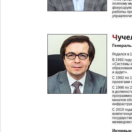
поэтому мы
фокусируяс
работы при
управленче
Ч
уче
Генерал
Родился в 1
В 1992 год
«Системы а
образовани
и аудит».
С 1992 по 
проектами 
С 1996 по 
в должност
программно
каналов об
инфраструк
С 2010 год
компетенци
государств
межведомст
Интервью