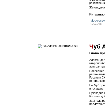
развитие б
Женат, дво
Интервью
Московски
(14.01.08)
Ч
уб 
Глава пр
Александр Ч
микроприбо
аспирантур
Последние 1
региональн
России и СН
генерально
Г-н Чуб пр
и государст
Руководил 
России), д
За 3 года р
представит