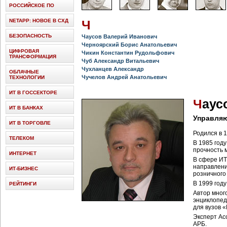
РОССИЙСКОЕ ПО
NETAPP: НОВОЕ В СХД
Ч
БЕЗОПАСНОСТЬ
Чаусов Валерий Иванович
Черноярский Борис Анатольевич
ЦИФРОВАЯ
Чикин Константин Рудольфович
ТРАНСФОРМАЦИЯ
Чуб Александр Витальевич
Чухланцев Александр
ОБЛАЧНЫЕ
Чучелов Андрей Анатольевич
ТЕХНОЛОГИИ
ИТ В ГОССЕКТОРЕ
Ч
аус
ИТ В БАНКАХ
Управля
ИТ В ТОРГОВЛЕ
Родился в 1
ТЕЛЕКОМ
В 1985 год
прочность 
ИНТЕРНЕТ
В сфере ИТ 
направлени
ИТ-БИЗНЕС
розничного
В 1999 году
РЕЙТИНГИ
Автор мног
энциклопед
для вузов 
Эксперт Ас
АРБ.