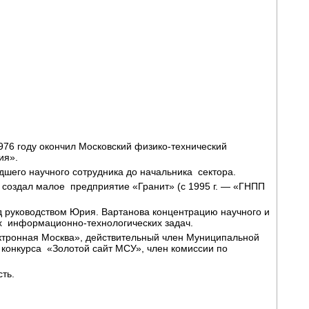
1976 году окончил Московский физико-технический
ия».
дшего научного сотрудника до начальника сектора.
ов создал малое предприятие «Гранит» (с 1995 г. — «ГНПП
 руководством Юрия. Вартанова концентрацию научного и
х информационно-технологических задач.
ектронная Москва», действительный член Муниципальной
 конкурса «Золотой сайт МСУ», член комиссии по
ть.