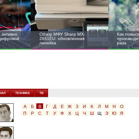
 активно
Обзор МФУ Sharp MX-
Как повыс
 цифровой
2651EU: обновленная
производит
линейка
раза
НАЛ
ТЕХНИКА
ТВ
А
Б
В
Г
Д
Е
Ж
З
И
К
Л
М
Н
О
П
Р
С
Т
У
Ф
Х
Ц
Ч
Ш
Щ
Э
Ю
Я