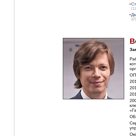
Ст
(1
Дм
(0
В
За
Ра
ко
ор
ОП
20
201
20
20
кл
«Г
ОБ
Се
уп
Ок