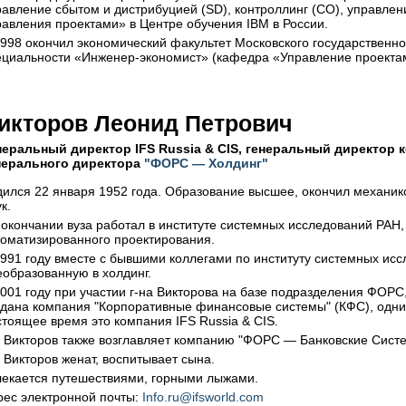
равление сбытом и дистрибуцией (SD), контроллинг (CO), управлен
равления проектами» в Центре обучения IBM в России.
1998 окончил экономический факультет Московского государственн
ециальности «Инженер-экономист» (кафедра «Управление проекта
икторов Леонид Петрович
неральный директор IFS Russia & CIS, генеральный директор
нерального директора
"ФОРС — Холдинг"
дился 22 января 1952 года. Образование высшее, окончил
механик
к.
 окончании вуза работал в институте системных исследований РА
томатизированного проектирования.
1991 году вместе с бывшими коллегами по институту системных и
еобразованную в холдинг.
2001 году при участии г-на Викторова на базе подразделения ФОР
здана компания "Корпоративные финансовые системы" (КФС), одним
стоящее время это компания IFS Russia & CIS.
н Викторов также возглавляет компанию "ФОРС — Банковские Сист
 Викторов женат, воспитывает сына.
лекается путешествиями, горными лыжами.
рес электронной почты:
Info.ru@ifsworld.com