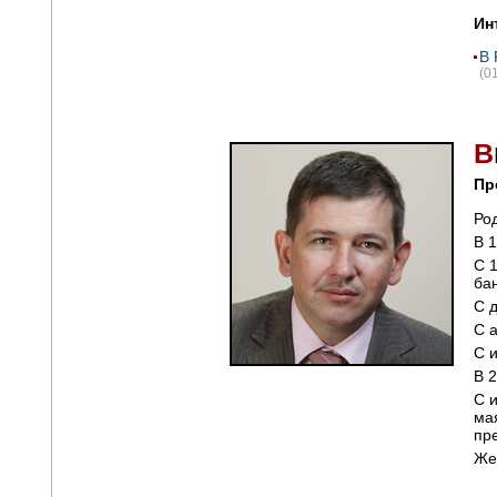
Ин
В 
(0
В
Пр
Род
В 
С 
бан
С 
С 
С 
В 
С 
ма
пр
Же