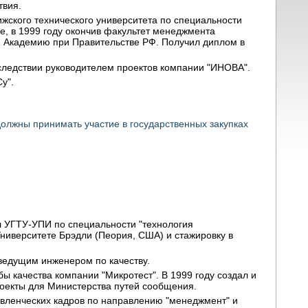
твия.
ижского технического университета по специальности
е, в 1999 году окончив факультет менеджмента
ую Академию при Правительстве РФ. Получил диплом в
оследствии руководителем проектов компании "ИНОВА".
у".
олжны принимать участие в государственных закупках
л УГТУ-УПИ по специальности "технология
ниверситете Брэдли (Пеория, США) и стажировку в
 ведущим инженером по качеству.
ы качества компании "Микротест". В 1999 году создал и
проекты для Министерства путей сообщения.
авленческих кадров по направлению "менеджмент" и