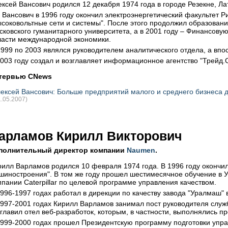
ексей Вансович родился 12 декабря 1974 года в городе Резекне, Ла
н Вансович в 1996 году окончил электроэнергетический факультет Р
ысоковольтные сети и системы". После этого продолжил образовани
сковского гуманитарного университета, а в 2001 году – Финансов
ласти международной экономики.
1999 по 2003 являлся руководителем аналитического отдела, а вп
2003 году создал и возглавляет информационное агентство "Трейд.С
тервью CNews
ексей Вансович: Больше предприятий малого и среднего бизнеса д
1.05.2007)
арламов Кирилл Викторович
полнительный директор компании
Naumen
.
рилл Варламов родился 10 февраля 1974 года. В 1996 году окончи
шиностроения". В том же году прошел шестимесячное обучение в У
мпании Caterpillar по целевой программе управления качеством.
1996-1997 годах работал в дирекции по качеству завода "Уралмаш"
1997-2001 годах Кирилл Варламов занимал пост руководителя служб
зглавил отел веб-разработок, которым, в частности, выполнялись 
1999-2000 годах прошел Президентскую программу подготовки упр