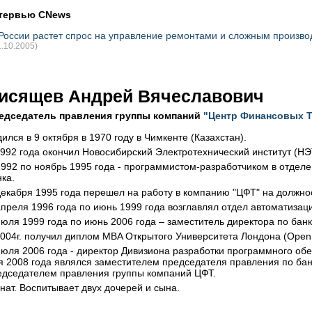
тервью CNews
России растет спрос на управление ремонтами и сложным произво
1.10.2005)
исящев Андрей Вячеславович
едседатель правления группы компаний
"Центр Финансовых Т
ился в 9 октября в 1970 году в Чимкенте (Казахстан).
1992 года окончил Новосибирский Электротехнический институт (Н
1992 по ноябрь 1995 года - программистом-разработчиком в отдел
ка.
декабря 1995 года перешел на работу в компанию "ЦФТ" на должно
апреля 1996 года по июнь 1999 года возглавлял отдел автоматизац
июля 1999 года по июнь 2006 года – заместитель директора по бан
2004г. получил диплом MBA Открытого Университета Лондона (Open U
июля 2006 года - директор Дивизиона разработки программного об
я 2008 года являлся заместителем председателя правления по бан
едседателем правления группы компаний ЦФТ.
нат. Воспитывает двух дочерей и сына.