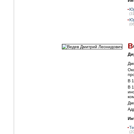
Ин
Юр
(3
Юр
(0
В
Ди
Дм
Ок
пр
В 
В 
ин
ко
Дм
Ад
Ин
Те
(2