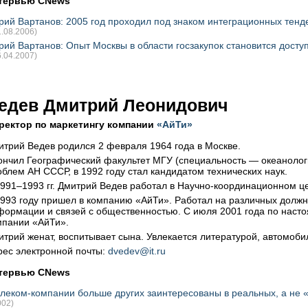
тервью CNews
ий Вартанов: 2005 год проходил под знаком интеграционных тенде
1.08.2006)
ий Вартанов: Опыт Москвы в области госзакупок становится досту
6.04.2007)
едев Дмитрий Леонидович
ректор по маркетингу компании
«АйТи»
итрий Ведев родился 2 февраля 1964 года в Москве.
ончил Географический факультет МГУ (специальность — океанологи
облем АН СССР, в 1992 году стал кандидатом технических наук.
1991–1993 гг. Дмитрий Ведев работал в
Научно-координационном
це
1993 году пришел в компанию «АйТи». Работал на различных должно
формации и связей с общественностью. С июля 2001 года по нас
мпании «АйТи».
итрий женат, воспитывает сына. Увлекается литературой, автомоб
рес электронной почты:
dvedev@it.ru
тервью CNews
леком-компании
больше других заинтересованы в реальных, а не 
002)