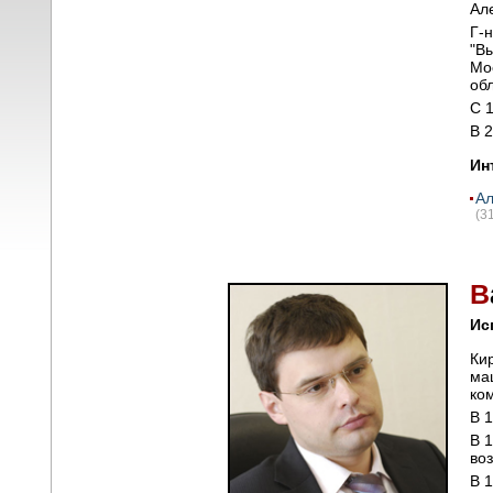
Ал
Г-
"В
Мо
об
С 
В 
Ин
Ал
(3
В
Ис
Ки
ма
ко
В 
В 
во
В 