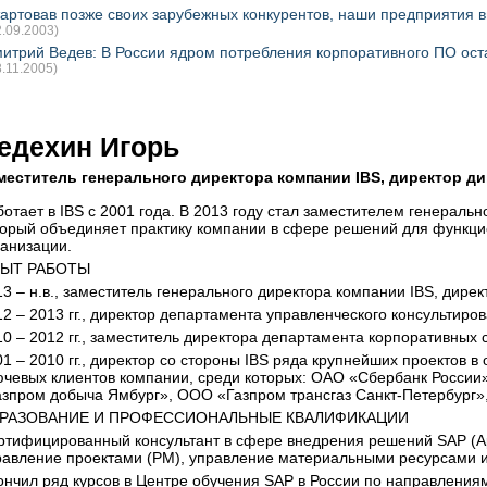
артовав позже своих зарубежных конкурентов, наши предприятия 
2.09.2003)
итрий Ведев: В России ядром потребления корпоративного ПО ос
3.11.2005)
едехин Игорь
меститель генерального директора компании IBS, директор д
ботает в IBS c 2001 года. В 2013 году стал заместителем генераль
торый объединяет практику компании в сфере решений для функц
ганизации.
ЫТ РАБОТЫ
13 – н.в., заместитель генерального директора компании IBS, дире
2 – 2013 гг., директор департамента управленческого консультиров
10 – 2012 гг., заместитель директора департамента корпоративных 
01 – 2010 гг., директор со стороны IBS ряда крупнейших проектов
ючевых клиентов компании, среди которых: ОАО «Сбербанк России
азпром добыча Ямбург», ООО «Газпром трансгаз Санкт-Петербург»,
РАЗОВАНИЕ И ПРОФЕССИОНАЛЬНЫЕ КВАЛИФИКАЦИИ
ртифицированный консультант в сфере внедрения решений SAP (Appl
равление проектами (PM), управление материальными ресурсами и
ончил ряд курсов в Центре обучения SAP в России по направлени