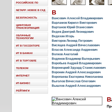
РОССИЙСКОЕ ПО
NETAPP: НОВОЕ В СХД
В
БЕЗОПАСНОСТЬ
Вансович Алексей Владимирович
Варламов Кирилл Викторович
ЦИФРОВАЯ
Вартанов Юрий Оганесович
ТРАНСФОРМАЦИЯ
Ведев Дмитрий Леонидович
ОБЛАЧНЫЕ
Ведехин Игорь
ТЕХНОЛОГИИ
Викторов Леонид Петрович
Висящев Андрей Вячеславович
ИТ В ГОССЕКТОРЕ
Власов Александр Андреевич
ИТ В БАНКАХ
Волков Анатолий
Водянов Владимир Валерьевич
ИТ В ТОРГОВЛЕ
Воробьев Андрей Владимирович
Воронецкий Эдуард Станиславович
ТЕЛЕКОМ
Воронин Андрей Александрович
ИНТЕРНЕТ
Воропаева Екатерина Николаевна
Выголов Вячеслав Олегович
ИТ-БИЗНЕС
Вышлов Андрей Александрович
РЕЙТИНГИ
В
Пр