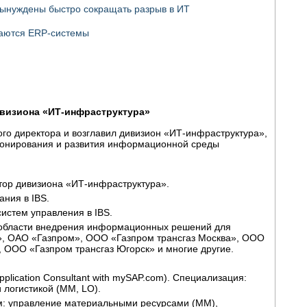
вынуждены быстро сокращать разрыв в ИТ
таются ERP-системы
ивизиона «ИТ-инфраструктура»
ного директора и возглавил дивизион «ИТ-инфраструктура»,
ионирования и развития информационной среды
ктор дивизиона «ИТ-инфраструктура».
ания в IBS.
систем управления в IBS.
 в области внедрения информационных решений для
», ОАО «Газпром», ООО «Газпром трансгаз Москва», ООО
 ООО «Газпром трансгаз Югорск» и многие другие.
ication Consultant with mySAP.com). Специализация:
 логистикой (MM, LO).
ям: управление материальными ресурсами (MM),