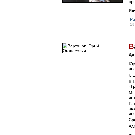
пр
Ин
Ки
18
В
Ди
Юр
ин
С 
В 
«Г
Мн
ин
Г-
ак
ин
Ср
Ад