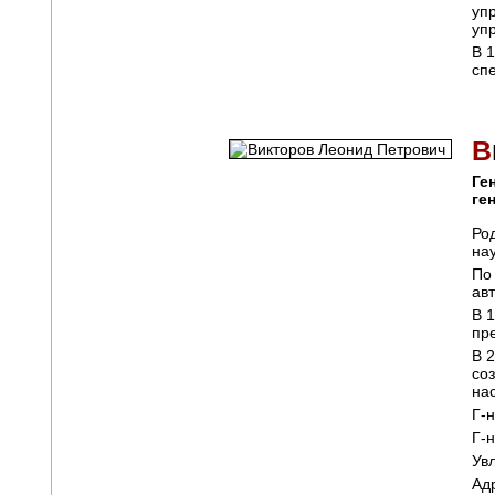
уп
уп
В 
сп
В
Ге
ге
Ро
нау
По
ав
В 
пр
В 
со
на
Г-
Г-н
Ув
Ад