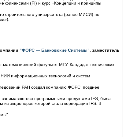
ие финансами (FI) и курс «Концепции и принципы
ого строительного университета (ранее МИСИ) по
ми»).
 компании
"ФОРС — Банковские Системы"
, заместитель
о-математический
факультет МГУ. Кандидат технических
Н, НИИ информационных технологий и систем
сследований РАН создал компанию ФОРС, позднее
С, занимавшегося программными продуктами IFS, была
 из акционеров которой стала корпорация IFS. В
емы".