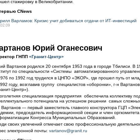
ошел стажировку в Великобритании.
тервью CNews
рилл Варламов: Кризис учит добиваться отдачи от ИТ-инвестиций
.02.09
артанов Юрий Оганесович
ректор ГНПП
«Гранит-Центр»
ий Вартанов родился 20 сентября 1953 года в городе Тбилиси. В 
ститут по специальности «Системы автоматизированного управлен
1976 по 1992 год трудился в ЦНПО «ЭКОР», где прошел путь от мла
1992 году, возглавив группу специалистов «оборонки», г-н Вартан
ранит-Центр»).
оголетняя специализация предприятия обеспечила коллективу под
теллектуального потенциала на успешном решении самых сложны
н Вартанов — первый заместитель главного конструктора ГЦП «Эл
адемии, председатель информационной секции и член оргкомитета
форматизации Конгресса Муниципальных Образований.
еди своих увлечений отмечает свою профессиональную деятельнос
рес электронной почты:
vartanov@granit.ru