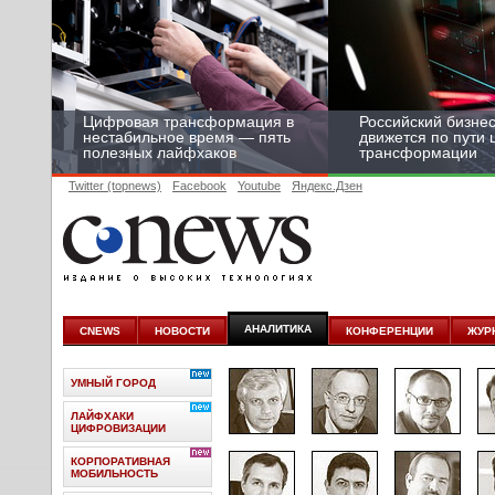
Цифровая трансформация в
Российский бизнес
нестабильное время — пять
движется по пути
полезных лайфхаков
трансформации
Twitter (topnews)
Facebook
Youtube
Яндекс.Дзен
АНАЛИТИКА
CNEWS
НОВОСТИ
КОНФЕРЕНЦИИ
ЖУР
УМНЫЙ ГОРОД
ЛАЙФХАКИ
ЦИФРОВИЗАЦИИ
КОРПОРАТИВНАЯ
МОБИЛЬНОСТЬ