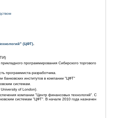
дством
ехнологий" (ЦФТ)
.
ЭТИ)
е прикладного программирования Сибирского торгового
сть программиста-разработчика.
ии банковских институтов в компании "ЦФТ"
ковским системам.
niversity of London).
еспечения компании "Центр финансовых технологий". С
ковским системам "ЦФТ". В начале 2010 года назначен