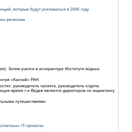
нций, которые будут усиливаться в 2006 году
пен регионам
я). Затем учился в аспирантуре Института водных
нтре «Каспий» РАН.
стях: руководитель проекта, руководитель отдела
тоящее время
г-н
Ведев является директором по маркетингу
ильными путешествиями.
«откатных»
IT-проектах