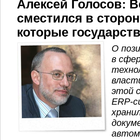
Алексей Голосов: 
сместился в сторон
которые государст
О поз
в сфе
техно
власти
этой 
ERP-с
храни
докум
автом