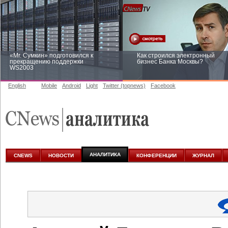
«Mr. Сумкин» подготовился к
Как строился электронный
прекращению поддержки
бизнес Банка Москвы?
WS2003
English
Mobile
Android
Light
Twitter (topnews)
Facebook
Заоблачная оптимизация: как
Рейтинг CNewsInfrastructure 20
Faberlic изменил подход к
приглашаем участвовать
аналитике
АНАЛИТИКА
CNEWS
НОВОСТИ
КОНФЕРЕНЦИИ
ЖУРНАЛ