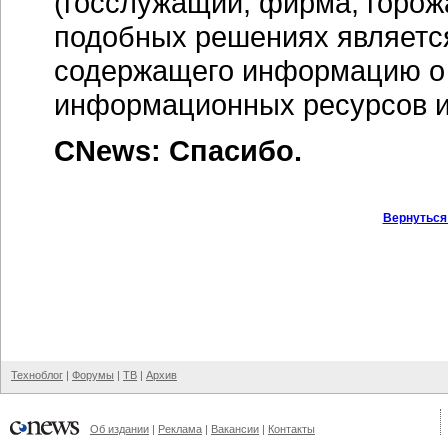
(госслужащий, фирма, горо
подобных решениях являетс
содержащего информацию о 
информационных ресурсов и 
CNews: Спасибо.
Вернуться
Техноблог
|
Форумы
|
ТВ
|
Архив
Об издании
|
Реклама
|
Вакансии
|
Контакты