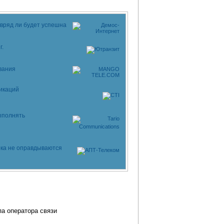
 вряд ли будет успешна
г.
вания
икаций
ыполнять
ка не оправдываются
па оператора связи