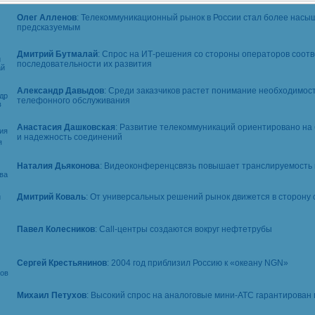
Олег Алленов
: Телекоммуникационный рынок в России стал более нас
предсказуемым
Дмитрий Бутмалай
: Спрос на
ИТ-решения
со стороны операторов соотв
последовательности их развития
Александр Давыдов
: Среди заказчиков растет понимание необходимос
телефонного обслуживания
Анастасия Дашковская
: Развитие телекоммуникаций ориентировано на
и надежность соединений
Наталия Дьяконова
: Видеоконференцсвязь повышает транслируемость
Дмитрий Коваль
: От универсальных решений рынок движется в сторону
Павел Колесников
:
Call-центры
создаются вокруг нефтетрубы
Сергей Крестьянинов
: 2004 год приблизил Россию к «океану NGN»
Михаил Петухов
: Высокий спрос на аналоговые
мини-АТС
гарантирован 