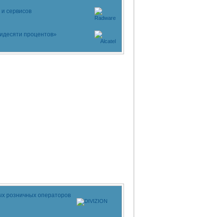
и сервисов
ятидесяти процентов»
ых розничных операторов