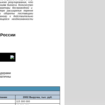
ьного регулирования, что
ениям бизнеса. Количество
ераторы беспроводной и
мере расширения перечня
ои обороты поставщики
ивного к действительно
ющейся неоднозначности
 России
идерами
патичны
мпании
2002 Выручка, тыс. руб.
115 300 000