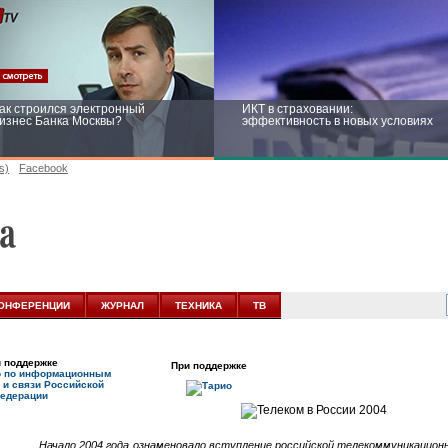
ак строился электронный
ИКТ в страховании:
изнес Банка Москвы?
эффективность в новых условиях
s)
Facebook
ейтинг CNewsInfrastructure 2015:
Информационная безопасность
риглашаем участвовать
бизнеса и госструктур: развитие в
новых условиях
ОНФЕРЕНЦИИ
ЖУРНАЛ
ТЕХНИКА
ТВ
 поддержке
При поддержке
о по информационным
 и связи Российской
едерации
Начало 2004 года ознаменовало вступление российской телекоммуникационн