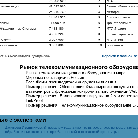
78 208 500
2
МТС
оммуникации
41 097 800
3
Вымпел-Коммуникац
25 210 740
4
Мегафон
14 491 575
5
Голден телеком
елеком
11 056 535
6
Транстелеком****
Объединенные Системы
7 483 480
7
МТУ-Информ
4 206 223
8
Башинформсвязь
ком****
3 067 000
9
МТУ-Интел
-Комбеллга
3 067 000
10
Комбеллга
Перейти к полной ве
влены CNews Analytics. Декабрь 2004
Рынок телекоммуникационного оборудов
Рынок телекоммуникационного оборудования в мире
Мировые поставщики в России
Российские производители оборудования связи
Пример решения: Обеспечение балансировки нагрузки по 
дата-центров
с функциями контроля за приложениями Web S
Пример решения: Балансировка нагрузки по 2-м и более к
LinkProof
Пример решения: Телекоммуникационное оборудование
D-
ью с экспертами
Дмитрий Иванников
: В прошлом году заметно вырос спрос на решения дл
обработки вызовов в секторе банковской и страховой «розницы»