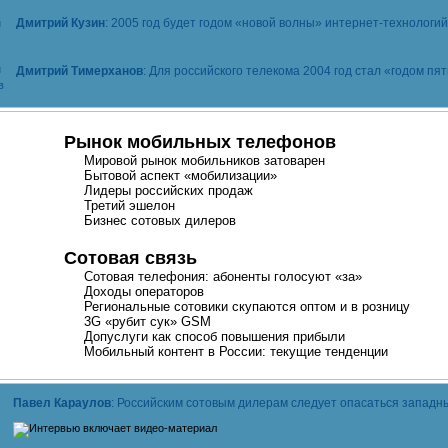
Дмитрий Кузин
: 2005 год будет годом «новой волны»
интернет-технологий
Дмитрий Тимерханов
: Для российского телекома 2004 год стал «годом п
Рынок мобильных телефонов
Мировой рынок мобильников затоварен
Бытовой аспект «мобилизации»
Лидеры российских продаж
Третий эшелон
Бизнес сотовых дилеров
Сотовая связь
Сотовая телефония: абоненты голосуют «за»
Доходы операторов
Региональные сотовики скупаются оптом и в розницу
3G «рубит сук» GSM
Допуслуги как способ повышения прибыли
Мобильный контент в России: текущие тенденции
Павел Караулов
: Российским сотовым дилерам следует опасаться западн