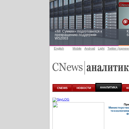
«Mr. Сумкин» подготовился к
К
прекращению поддержки
б
WS2003
English
Mobile
Android
Light
Twitter (topnew
Заоблачная оптимизация: как
Р
Faberlic изменил подход к
п
аналитике
АНАЛИТИКА
CNEWS
НОВОСТИ
К
При
Министерств
технологиям
Ф