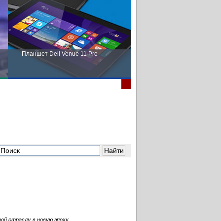
Планшет Dell Venue 11 Pro
Пора выбирать Fujitsu!
ой отрасли в новую эпоху.