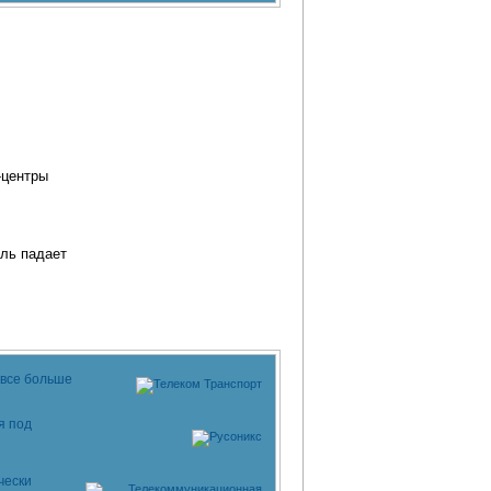
l-центры
ыль падает
 все больше
я под
чески