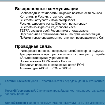
Беспроводные коммуникации
Беспроводные технологии: широкие возможности выбора
Хот-споты
в России: старт состоялся
Bluetooth наступает и пока выигрывает
Россия: удвоение рынка Bluеtooth не за горами
Bluetooth-конкуренты
ждут своего часа
TETRA-визация
всей России пока откладывается
Персональная спутниковая связь: по пути конвергенции
Пейджинговые операторы постепенно превращаются в
Cal
Проводная связь
Фиксированная связь: потребительский сектор на подъеме
Традиционные операторы: выручка и затраты растут, приб
«Альтернативщики» укрепляются
Проникновение
PON-сетей
в России
Топология пассивных оптических сетей PON
Архитектуры APON, EPON и GPON
Евгений Гаскевич
: Доля
IP-трафика
в сетях передачи данных становится
Георгий Георгиевский
: Столичные провайдеры хостинга перестраиваютс
запросы регионов
Андрей Егоров
: Набор телекоммуникационных услуг на рынке уже практи