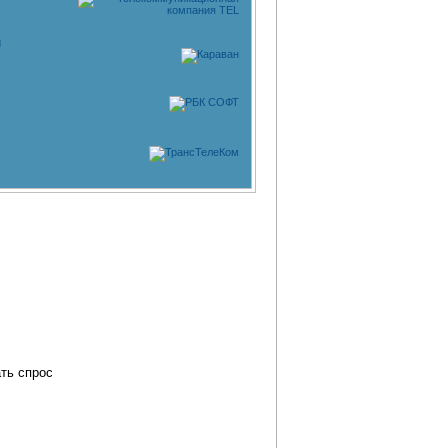
м
ть спрос