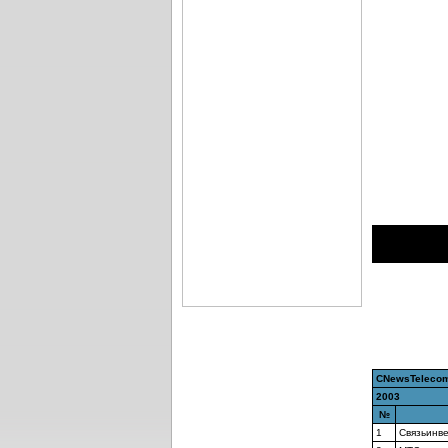
CNewsTelecom
2003
№
1
Связьинв