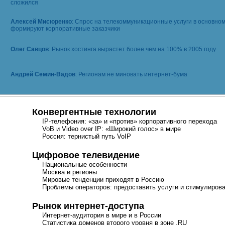
сложился
Алексей Мисюренко
: Спрос на телекоммуникационные услуги в основно
формируют корпоративные заказчики
Олег Савцов
: Рынок хостинга вырастет более чем на 100% в 2005 году
Андрей Семин-Вадов
: Регионам не миновать интернет-бума
Конвергентные технологии
IP-телефония
: «за» и «против» корпоративного перехода
VoB и Video over IP: «Широкий голос» в мире
Россия: тернистый путь VoIP
Цифровое телевидение
Национальные особенности
Москва и регионы
Мировые тенденции приходят в Россию
Проблемы операторов: предоставить услуги и стимулирова
Рынок
интернет-доступа
Интернет-аудитория
в мире и в России
Статистика доменов второго уровня в зоне .RU