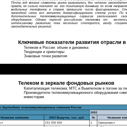
Почти год многие сегменты рынка развивались без четкого законодател
правда, не сильно повлияло на его позитивную динамику по всем направл
мобильных телефонов в стране превысило число фиксированных. Оп
проводной связи все активнее диверсифицировали спектр услуг. По 
дополнительных телекоммуникационных сервисов увеличивают св
оборудования. Однако переход российского телекома от экстенс
интенсивному развитию пока несколько стопорится, ввиду сохраня
законодательных решений.
Ключевые показатели развития отрасли в
Телеком в России: объем и динамика
Тенденции и ориентиры
Знаковые точки развития
10 ключевых событий в телекоме-2004
Телеком в зеркале фондовых рынков
Капитализация телекома: МТС и Вымпелком в погоне за л
Производители телекоммуникационного оборудования сим
инвесторам
: Крупнейшие телекоммуникационные компании России
2002
Название компании
2003 Выручка, тыс. руб.
№
Название ко
ест
151 050 000
1
Связьинвест