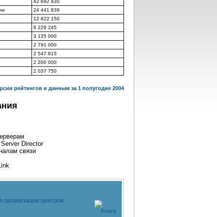
42 692 430
ии
24 441 839
12 822 150
6 229 245
3 135 000
2 791 000
2 547 815
2 200 000
2 037 750
рсии рейтингов и данным за 1 полугодие 2004
ания
серверам
erver Director
аналам связи
Link
я организации центров