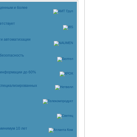
ыщенным и более
етствует
ти автоматизации
 безопасность
 информации до 60%
 специализированных
минимум 10 лет