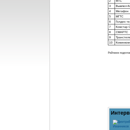
2
МТС
3
Вымпел-К
4
Мегафон
5
МГТС
6
Голден т
7
Комстар 
8
СМАРТС
9
Транстеле
10
Коминком
Рейтинги подгото
Интерв