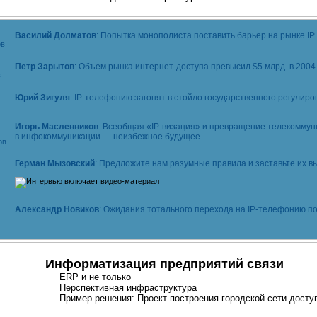
Василий Долматов
: Попытка монополиста поставить барьер на рынке IP
Петр Зарытов
: Объем рынка
интернет-доступа
превысил $5 млрд. в 2004 
Юрий Зигуля
:
IP-телефонию
загонят в стойло государственного регулиро
Игорь Масленников
: Всеобщая «
IP-визация
» и превращение телекоммун
в инфокоммуникации — неизбежное будущее
Герман Мызовский
: Предложите нам разумные правила и заставьте их в
Александр Новиков
: Ожидания тотального перехода на
IP-телефонию
по
Информатизация предприятий связи
ERP и не только
Перспективная инфраструктура
Пример решения: Проект построения городской сети досту